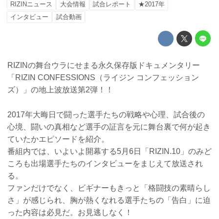
RIZINニュース
大会情報
試合レポート
★2017年
インタビュー
試合動画
RIZINの舞台ウラにせまる永久保存版ドキュメンタリー
「RIZIN CONFESSIONS（ライジン コンフェッション
ズ）」の地上波放送第2弾！！
2017年大晦日で闘った選手たちの戦略や心理、試合後の
心境、闘いの真相など選手の証言を元に舞台裏で何が起き
ていたかエピソードを紹介。
番組内では、いよいよ開幕する5月6日「RIZIN.10」のみど
ころも出場選手たちのインタビューをまじえて放送され
る。
ファンだけでなく、ビギナーもきっと「格闘技の素晴らし
さ」が感じられ、胸が熱くなれる選手たちの「告白」に迫
った内容は必見だ。お見逃しなく！