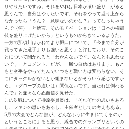
りやりたいですね。それをやれば日本が凄い盛り上がると
思うんで、自分はやりたいです。それをやって盛り上がら
なかったら『うん？ 意味ないのかな？』ってなっちゃう
んで（笑）」と断言。そのモチベーションは「日本の格闘
技を盛り上げたいから」というものからきているようだ。
一方の那須川はかねてより堀口について、「今まで自分が
戦ってきた選手よりも強いと思う」と評しており、そのこ
とについて聞かれると「わかんないです。なんとも思わな
いです」とコメント。だが、「勝つ自信はあります。もと
もと空手をやってたんでいつもと戦い方は変わらない。そ
こにタックルがないとか組まないとかそういう感じですか
ら。（グローブの違いは）関係ないです。当たれば倒れる
んで」と並々ならぬ自信を見せた。
この対戦について榊原委員長は、「それぞれの思いもある
し、ファンの思いもあるし、主催者としての考えもある。
5月の大会でどんな熱が、どんなふうに生まれてくるのか
というところによると思う。総合でのグランプリというの
も考えていますし、その中でそのタイミングそのタイミン