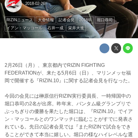
2018-02-26
RIZINニュース
大会情報
記者会見
2018年
堀口恭司
イアン・マッコール
石井一成
栄井大進
2月26日（月）、東京都内でRIZIN FIGHTING
FEDERATIONが、来たる5月6日（日）、マリンメッセ福
岡で開催する『RIZIN.10』に関する記者会見を行なった。
今回の会見には榊原信行RIZIN実行委員長、一時帰国中の
堀口恭司の2名が出席。昨年末、バンタム級グランプリで
ぶっちぎりの優勝を果たした堀口は、『RIZIN.10』でイア
ン・マッコールとのワンマッチに臨むことがすでに発表さ
れている。先日の記者会見では『またRIZINで試合をでき
ることができて本当に嬉しい。堀口の様なハイレベルな選