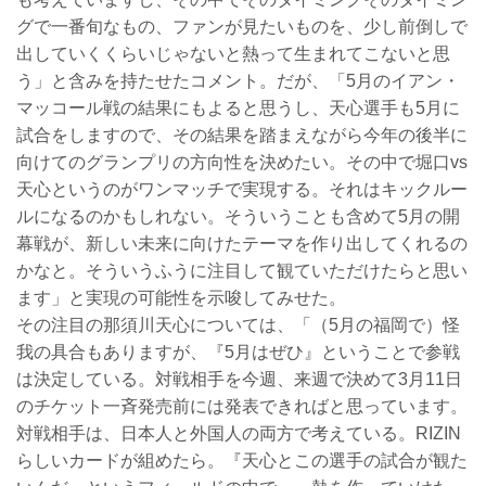
グで一番旬なもの、ファンが見たいものを、少し前倒しで
出していくくらいじゃないと熱って生まれてこないと思
う」と含みを持たせたコメント。だが、「5月のイアン・
マッコール戦の結果にもよると思うし、天心選手も5月に
試合をしますので、その結果を踏まえながら今年の後半に
向けてのグランプリの方向性を決めたい。その中で堀口vs
天心というのがワンマッチで実現する。それはキックルー
ルになるのかもしれない。そういうことも含めて5月の開
幕戦が、新しい未来に向けたテーマを作り出してくれるの
かなと。そういうふうに注目して観ていただけたらと思い
ます」と実現の可能性を示唆してみせた。
その注目の那須川天心については、「（5月の福岡で）怪
我の具合もありますが、『5月はぜひ』ということで参戦
は決定している。対戦相手を今週、来週で決めて3月11日
のチケット一斉発売前には発表できればと思っています。
対戦相手は、日本人と外国人の両方で考えている。RIZIN
らしいカードが組めたら。『天心とこの選手の試合が観た