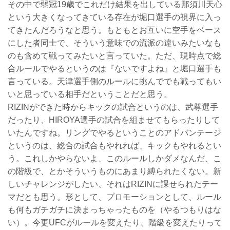
その中で弱冠19歳でこれだけ結果を出している那須川天心
という大きくなってきている存在が堀口選手の視界に入っ
てきたんだろうなと思う。もともとお互いに空手をベース
にした者同士で、そういう意味での流派の違いみたいなも
のも含めて戦ってみたいと言っていた。ただ、現時点で総
合ルールでやるというのは『ないですよね』と堀口選手も
言っている。天津選手側のルールに挑んででも戦ってもい
いと思っている相手だということだと思う。
RIZINができた時からキックの試合というのは、武尊選手
だったり、HIROYA選手の試合を組ませてもらったりして
いたんですね。リングでやるということのアドバンテージ
というのは、総合の試合もやれれば、キックもやれるとい
う。これしかやらないよ、このルールしかダメなんだ、こ
の階級で、とかそういうものにあまり縛られたくない。新
しいチャレンジがしたい、それはRIZINに課せられたテー
マだとも思う。形として、プロモーションとして、ルール
も何もガチガチに決まっちゃったものを（やるつもりはな
い）。今更UFCがルールを変えたり、階級を変えたりって