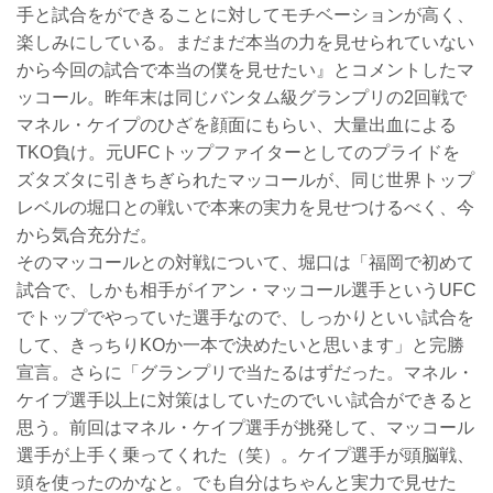
手と試合をができることに対してモチベーションが高く、
楽しみにしている。まだまだ本当の力を見せられていない
から今回の試合で本当の僕を見せたい』とコメントしたマ
ッコール。昨年末は同じバンタム級グランプリの2回戦で
マネル・ケイプのひざを顔面にもらい、大量出血による
TKO負け。元UFCトップファイターとしてのプライドを
ズタズタに引きちぎられたマッコールが、同じ世界トップ
レベルの堀口との戦いで本来の実力を見せつけるべく、今
から気合充分だ。
そのマッコールとの対戦について、堀口は「福岡で初めて
試合で、しかも相手がイアン・マッコール選手というUFC
でトップでやっていた選手なので、しっかりといい試合を
して、きっちりKOか一本で決めたいと思います」と完勝
宣言。さらに「グランプリで当たるはずだった。マネル・
ケイプ選手以上に対策はしていたのでいい試合ができると
思う。前回はマネル・ケイプ選手が挑発して、マッコール
選手が上手く乗ってくれた（笑）。ケイプ選手が頭脳戦、
頭を使ったのかなと。でも自分はちゃんと実力で見せた