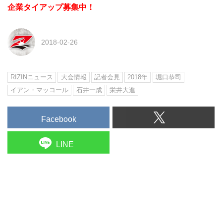
企業タイアップ募集中！
2018-02-26
RIZINニュース
大会情報
記者会見
2018年
堀口恭司
イアン・マッコール
石井一成
栄井大進
Facebook
LINE