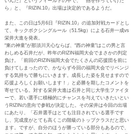
いんだ』というフィールドの中で、 熱を作っていけた
ら」と、『RIZIN.10』出場は決定的であるようだ。
また、この日は5月6日『RIZIN.10』の追加対戦カードとし
て、キックボクシングルール（51.5kg）による石井一成vs
栄井大進を発表。
“東の神童”が那須川天心ならば、“西の神童”はこの男と言
わしめる石井だが、昨年のRIZIN福岡大会でまさかの判定
負け。「前回のRIZIN福岡大会でたくさんの応援団を前に
負けてしまったので、かならず今回の福岡大会でリベンジ
する気持ちで勝ちにいきます。成長した姿を見せますので
応援よろしくお願いします！」と必勝を期したコメントを
寄せている。対する栄井大進は石井と同じ大学生ファイタ
ーで、若い選手に積極的にチャンスを与えていきたいとい
うRIZINの意向で参戦が決定した。その栄井は今回の出場
にあたり、「石井選手はとても注目されている選手です
し、完成度がとても高くこの階級のトップクラスだと思い
ます。ですが、自分のほうが勝っている部分もあるので、