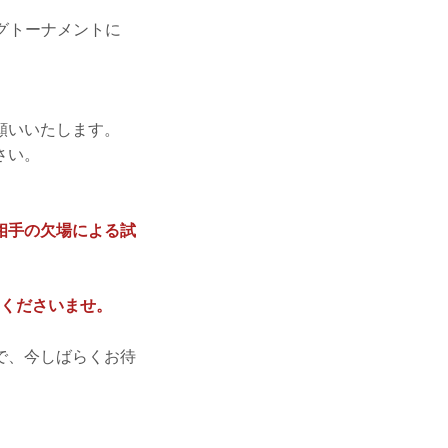
ングトーナメントに
願いいたします。
さい。
相手の欠場による試
合せくださいませ。
で、今しばらくお待