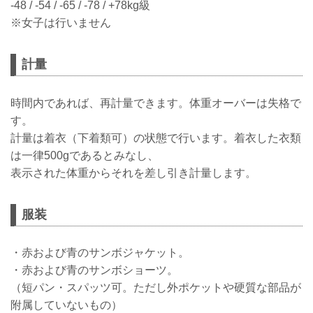
-48 / -54 / -65 / -78 / +78kg級
※女子は行いません
計量
時間内であれば、再計量できます。体重オーバーは失格で
す。
計量は着衣（下着類可）の状態で行います。着衣した衣類
は一律500gであるとみなし、
表示された体重からそれを差し引き計量します。
服装
・赤および青のサンボジャケット。
・赤および青のサンボショーツ。
（短パン・スパッツ可。ただし外ポケットや硬質な部品が
附属していないもの）