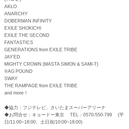
AKLO
ANARCHY
DOBERMAN INFINITY
EXILE SHOKICHI
EXILE THE SECOND
FANTASTICS
GENERATIONS from EXILE TRIBE
JAY'ED
MIGHTY CROWN (MASTA SIMON & SAMI-T)
®AG POUND
SWAY
THE RAMPAGE from EXILE TRIBE
and more！
◆協力：フジテレビ、さいたまスーパーアリーナ
◆お問合せ：キョードー東京 TEL：0570-550-799 (平
日/11:00~18:00、土日祝/10:00~18:00)