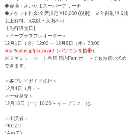
◆会場：さいたまスーパーアリーナ
◆チケット料金:全席指定 ¥10,000 (税別) ※年齢制限:6歳
以上有料、5歳以下入場不可
【先行販売日】
＜イープラスプレオーダー＞
12月1日（金）12:00 ～ 12月6日（水）23:00
http://eplus.jp/pkczrizin/（パソコン＆携帯）
※ファミリーマート各店 店内Famiポートでもお買い求め
できます。
＜各プレイガイド先行＞
12月4日（月）～
＜一斉発売＞
12月16日（土）10:00〜 イープラス 他
＜出演者＞
PKCZ®
( A to Z )