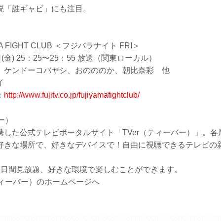
説「誰ギャビ」にも注目。
A FIGHT CLUB ＜フジバラナイト FRI＞
(金) 25：25〜25：55 放送（関東ローカル）
、ケンドーコバヤシ、おのののか、朝比奈彩 他
イ
：
http://www.fujitv.co.jp/fujiyamafightclub/
ー）
携した公式テレビポータルサイト「TVer（ティーバー）」。各
好きな場所で、好きなデバイスで！自由に視聴できるテレビの
7日間見放題、好きな環境で楽しむことができます。
ティーバー）のホームページへ