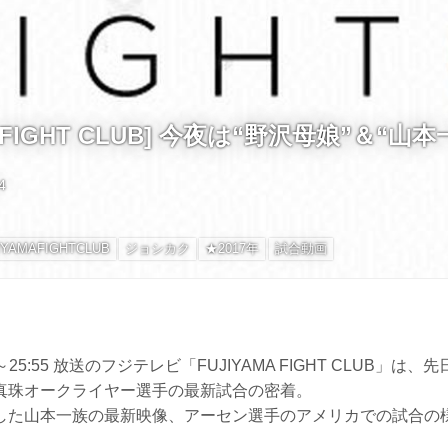
A FIGHT CLUB] 今夜は“野沢母娘”＆“山
4
IYAMAFIGHTCLUB
ジョシカク
★2017年
試合動画
:25～25:55 放送のフジテレビ「FUJIYAMA FIGHT CLUB」
真珠オークライヤー選手の最新試合の密着。
した山本一族の最新映像、アーセン選手のアメリカでの試合の