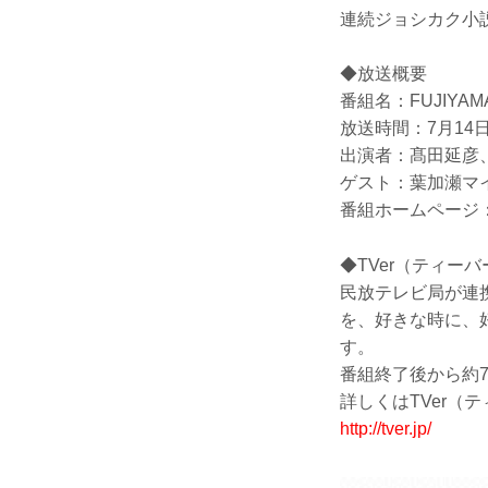
連続ジョシカク小
◆放送概要
番組名：FUJIYAM
放送時間：7月14日
出演者：髙田延彦
ゲスト：葉加瀬マ
番組ホームページ
◆TVer（ティーバ
民放テレビ局が連
を、好きな時に、
す。
番組終了後から約
詳しくはTVer（
http://tver.jp/