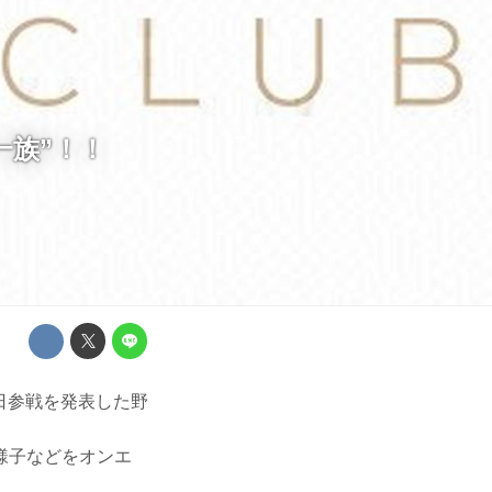
本一族”！！
は、先日参戦を発表した野
様子などをオンエ