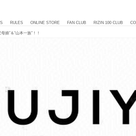
US
RULES
ONLINE STORE
FAN CLUB
RIZIN 100 CLUB
CO
は“野沢母娘”＆“山本一族”！！