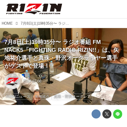
HOME
7月8日(土)19時35分〜 ラジオ番組 FM NACK5「FIGHTING RADIO RIZIN!!」は、矢地祐介選手と真珠・野沢オークライヤー選手がゲストで登場！
7月8日(土)19時35分〜 ラジオ番組 FM
NACK5「FIGHTING RADIO RIZIN!!」は、矢
地祐介選手と真珠・野沢オークライヤー選手
がゲストで登場！
2017-07-08
RIZINニュース
矢地祐介
真珠・野沢オークレア