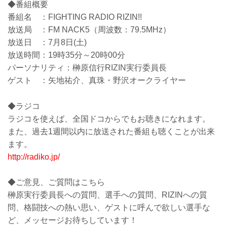
◆番組概要
番組名 ：FIGHTING RADIO RIZIN!!
放送局 ：FM NACK5（周波数：79.5MHz）
放送日 ：7月8日(土)
放送時間：19時35分～20時00分
パーソナリティ：榊原信行RIZIN実行委員長
ゲスト ：矢地祐介、真珠・野沢オークライヤー
◆ラジコ
ラジコを使えば、全国ドコからでもお聴きになれます。
また、過去1週間以内に放送された番組も聴くことが出来
ます。
http://radiko.jp/
◆ご意見、ご質問はこちら
榊原実行委員長への質問、選手への質問、RIZINへの質
問、格闘技への熱い思い、ゲストに呼んで欲しい選手な
ど、メッセージお待ちしています！