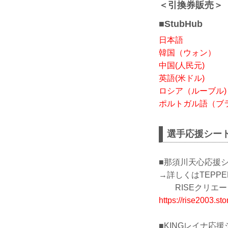
＜引換券販売＞
■StubHub
日本語
韓国（ウォン）
中国(人民元)
英語(米ドル)
ロシア（ルーブル)
ポルトガル語（ブ
選手応援シー
■那須川天心応援
→詳しくはTEPPEN 
RISEクリエーショ
https://rise2003.s
■KINGレイナ応