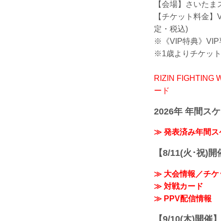
【会場】さいたま
【チケット料金】VIP席
定・税込)
※《VIP特典》VIP
※1歳よりチケッ
RIZIN FIGHTI
ード
2026年 年間ス
≫ 発表済み年間
【8/11(火･祝)
≫ 大会情報／チケ
≫ 対戦カード
≫ PPV配信情報
【9/10(木)開催