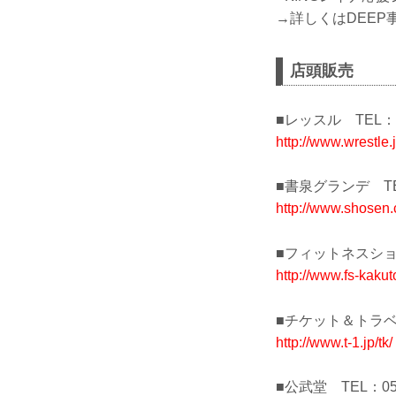
→詳しくはDEEP事務
店頭販売
■レッスル TEL：03
http://www.wrestle.j
■書泉グランデ TEL：
http://www.shosen.c
■フィットネスショップ
http://www.fs-kaku
■チケット＆トラベルＴ
http://www.t-1.jp/tk/
■公武堂 TEL：052-