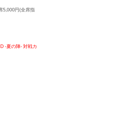
A席5,000円(全席指
ND -夏の陣- 対戦カ