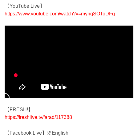
【YouTube Live】
https://www.youtube.com/watch?v=mynqSOToDFg
【FRESH!】
https://freshlive.tv/farad/117388
【Facebook Live】※English