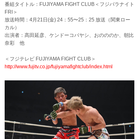
番組タイトル：FUJIYAMA FIGHT CLUB＜フジバラナイト
FRI＞
放送時間：4月21日(金) 24：55〜25：25 放送（関東ロー
カル）
出演者：髙田延彦、ケンドーコバヤシ、おのののか、朝比
奈彩 他
＜フジテレビ FUJIYAMA FIGHT CLUB＞
http://www.fujitv.co.jp/fujiyamafightclub/index.html