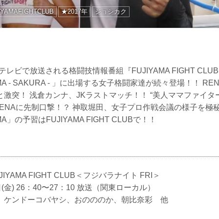
IYAMAFIGHTCLUB
★2017年
ジョシカク
ジテレビで放送される格闘技情報番組『FUJIYAMA FIGHT CLUB
OHAMA - SAKURA - 」に出場する女子格闘家達が続々登場！！ 
激突！ 浅倉カンナ、JKラストマッチ！！ “美人ママファイタ
でRENAに先制口撃！？ 神取堀田、女子プロ作戦会議の様子を極秘入
HAMA」の予習はFUJIYAMA FIGHT CLUBで！！
YAMA FIGHT CLUB＜フジバラナイト FRI＞
(金) 26：40〜27：10 放送（関東ローカル）
、ケンドーコバヤシ、おのののか、朝比奈彩 他