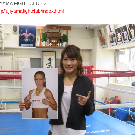
AMA FIGHT CLUB＞
.jp/fujiyamafightclub/index.html