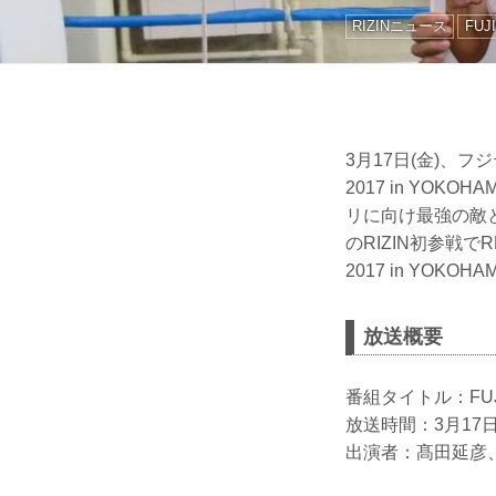
RIZINニュース
FUJ
3月17日(金)、フ
2017 in YOK
リに向け最強の敵と
のRIZIN初参戦
2017 in YOKO
放送概要
番組タイトル：FUJI
放送時間：3月17日
出演者：髙田延彦