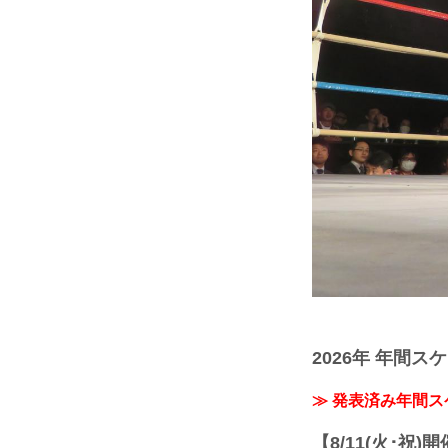
2026年 年間ス
≫ 発表済み年間
【8/11(火･祝)