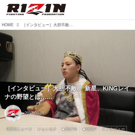
HOME
［インタビュー］大胆不敵！ 新星、KINGレイナの野望とは……
［インタビュー］大胆不敵！ 新星、KINGレイ
ナの野望とは……
2017-03-09
RIZINニュース
ジョシカク
★2017年
★DEEP
インタビュー