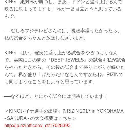
KING 絶対私が勝つし。まあ、ドドンと盛り上げるんで
映るに決まってますよ！ 私が一番目立とうと思っている
んで。
──むしろフジテレビさんには、視聴率獲りたかったら、
私の試合をちゃんと放送しなさいよと。
KING はい。確実に盛り上がる試合をやるつもりなん
で。実際にこの間の『DEEP JEWELS』の試合も私が試合
をやったときから、その後の試合まで盛り上がりが続いた
んで。私が盛り上げたみたいなもんですからね。RIZINで
も同じようなことをしようと思っています。
──なるほど。とにかく試合には期待しています！
＜KINGレイナ選手の出場するRIZIN 2017 in YOKOHAMA
- SAKURA - の大会概要はこちら＞
http://jp.rizinff.com/_ct/17028393