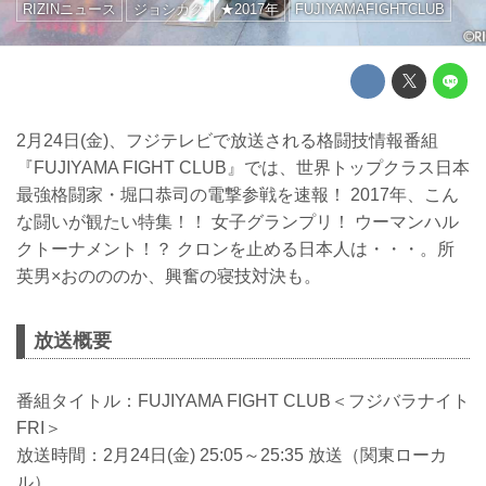
RIZINニュース
ジョシカク
★2017年
FUJIYAMAFIGHTCLUB
2月24日(金)、フジテレビで放送される格闘技情報番組
『FUJIYAMA FIGHT CLUB』では、世界トップクラス日本
最強格闘家・堀口恭司の電撃参戦を速報！ 2017年、こん
な闘いが観たい特集！！ 女子グランプリ！ ウーマンハル
クトーナメント！？ クロンを止める日本人は・・・。所
英男×おのののか、興奮の寝技対決も。
放送概要
番組タイトル：FUJIYAMA FIGHT CLUB＜フジバラナイト
FRI＞
放送時間：2月24日(金) 25:05～25:35 放送（関東ローカ
ル）