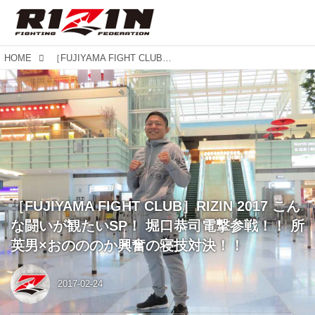
HOME
［FUJIYAMA FIGHT CLUB］RIZIN 2017 こんな闘いが観たいSP！ 堀口恭司電撃参戦！！ 所英男×おのののか興奮の寝技対決！！
［FUJIYAMA FIGHT CLUB］RIZIN 2017 こん
な闘いが観たいSP！ 堀口恭司電撃参戦！！ 所
英男×おのののか興奮の寝技対決！！
2017-02-24