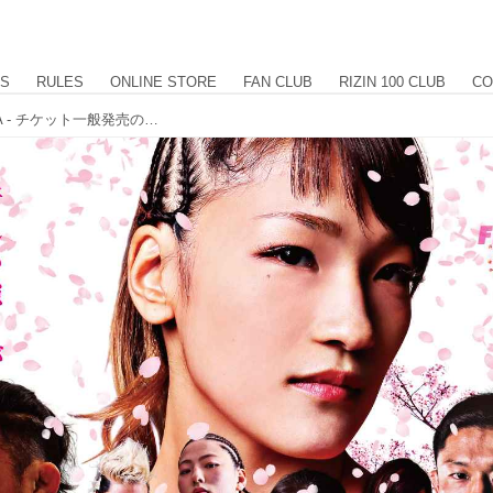
US
RULES
ONLINE STORE
FAN CLUB
RIZIN 100 CLUB
CO
RIZIN 2017 in YOKOHAMA - SAKURA - チケット一般発売のお知らせ