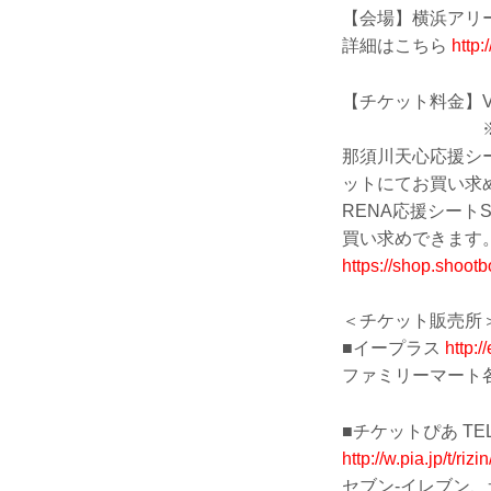
【会場】横浜アリ
詳細はこちら
http:
【チケット料金】VIP席:
※1歳より
那須川天心応援シー
ットにてお買い求
RENA応援シート
買い求めできます
https://shop.shoot
＜チケット販売所
■イープラス
http://
ファミリーマート
■チケットぴあ TEL：
http://w.pia.jp/t/rizin
セブン-イレブン