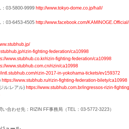
03-5800-9999
http://www.tokyo-dome.co.jp/hall/
03-6453-4505
http://www.facebook.com/KAMINOGE.Official/
www.stubhub.jp/
stubhub.jp/rizin-fighting-federation/ca10998
ps://www.stubhub.co.kr/rizin-fighting-federation/ca10998
ps://www.stubhub.com.cn/rizin/ca10998
://intl.stubhub.com/rizin-2017-in-yokohama-tickets/ev159372
)
https://www.stubhub.ru/rizin-fighting-federation-bilety/ca10998
ジル:レアル)
https://www.stubhub.com.br/ingressos-rizin-fighting
8
わせ先：RIZIN FF事務局（TEL：03-5772-3223）
ケジュール