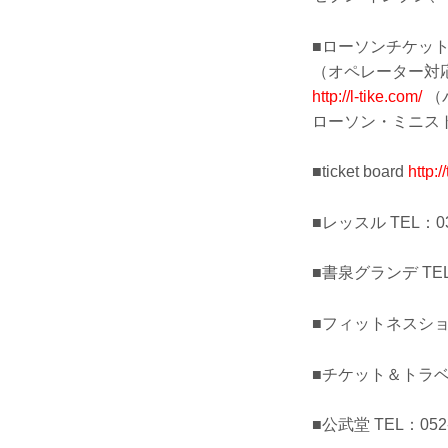
■ローソンチケット TE
（オペレーター対応・
http://l-tike.com/
（
ローソン・ミニス
■ticket board
http:/
■レッスル TEL：03-
■書泉グランデ TEL：
■フィットネスショップ
■チケット＆トラベルT-
■公武堂 TEL：052-