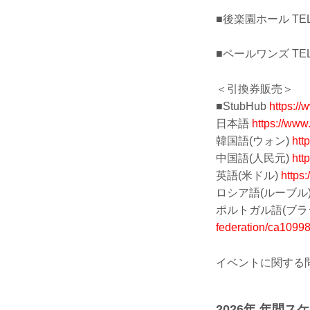
■後楽園ホール TEL：
■ペールワンズ TEL：
＜引換券販売＞
■StubHub
https://
日本語
https://www.
韓国語(ウォン)
htt
中国語(人民元)
htt
英語(米ドル)
https
ロシア語(ルーブル
ポルトガル語(ブラ
federation/ca1099
イベントに関する問い合
2026年 年間ス