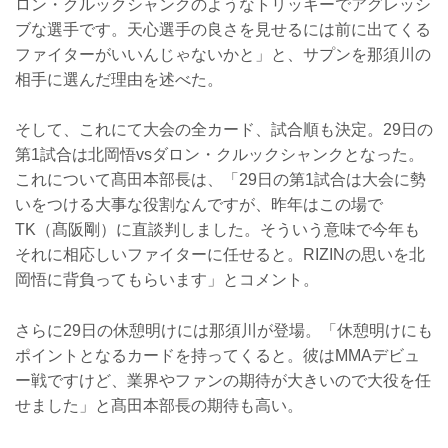
ロン・クルックシャンクのようなトリッキーでアグレッシ
ブな選手です。天心選手の良さを見せるには前に出てくる
ファイターがいいんじゃないかと」と、サプンを那須川の
相手に選んだ理由を述べた。
そして、これにて大会の全カード、試合順も決定。29日の
第1試合は北岡悟vsダロン・クルックシャンクとなった。
これについて髙田本部長は、「29日の第1試合は大会に勢
いをつける大事な役割なんですが、昨年はこの場で
TK（髙阪剛）に直談判しました。そういう意味で今年も
それに相応しいファイターに任せると。RIZINの思いを北
岡悟に背負ってもらいます」とコメント。
さらに29日の休憩明けには那須川が登場。「休憩明けにも
ポイントとなるカードを持ってくると。彼はMMAデビュ
ー戦ですけど、業界やファンの期待が大きいので大役を任
せました」と髙田本部長の期待も高い。