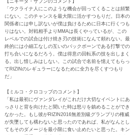
【ニキータ・サプンのコメント】
「ウクライナ人にこのような機会が回ってくることは頻繁
にない。このチャンスを最大限に活かすつもりだ。日本の
関係者には申し訳ないが僕は負けるために日本に行くつも
りはない。対戦相手よりMMAは長くやっているが、この
レベルでの試合は付け焼き刃の技術になんて頼れない。最
終的には小細工なしの互いのバックボーンである打撃での
打ち合いになるだろう。僕は得意の回転系の技を出しまく
る。出し惜しみはしない。この試合で名前を憶えてもらっ
てRIZINのレギュラーになるために全力を尽くすつもり
だ」
【ミルコ・クロコップのコメント】
「私は最初にヴァンダレイがこれだけ大切なイベントにあ
っさりと背を向けたと聞いた時は怒りを鎮めることができ
なかった。もし彼がRIZIN2016無差別級グランプリの権威
が失墜しても構わないと思ったのであれば、私がなんとし
てもそのダメージを最小限に食い止めたいと思った。キン