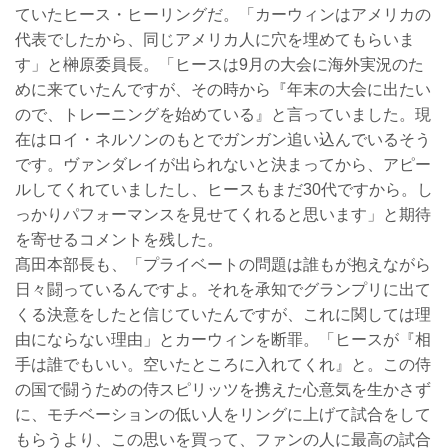
ていたヒース・ヒーリングだ。「カーウィンはアメリカの
代表でしたから、同じアメリカ人に穴を埋めてもらいま
す」と榊原委員長。「ヒースは9月の大会に海外実況のた
めに来ていたんですが、その時から『年末の大会に出たい
ので、トレーニングを始めている』と言っていました。現
在はロイ・ネルソンのもとでガンガン追い込んでいるそう
です。ヴァンダレイが出られないと決まってから、アピー
ルしてくれていましたし、ヒースもまだ30代ですから。し
っかりパフォーマンスを見せてくれると思います」と期待
を寄せるコメントを残した。
髙田本部長も、「プライベートの問題は誰もが抱えながら
日々闘っているんですよ。それを承知でグランプリに出て
くる決意をしたと信じていたんですが、これに関しては理
由にならない理由」とカーウィンを断罪。「ヒースが『相
手は誰でもいい。空いたところに入れてくれ』と。この侍
の国で闘うための侍スピリッツを携えた心意気を生かさず
に、モチベーションの低い人をリングに上げて試合をして
もらうより、この思いを買って、ファンの人に最高の試合