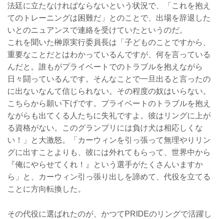
法廷に立たなければならないという状況で、「これを抱え
てのトレーニングは困難だ」とのことで、出場を辞退した
いとのニュアンスで連絡を受けていたというのだ。
これを聞いた榊原実行委員長は「子どものことですから、
重要なことだとはわかっているんですが、何を言っている
んだと。誰もがプライベートでのトラブルを抱えながら
日々闘っているんです。そんなことで一旦出ると言ったの
に出ないなんて信じられない。その程度の奴はいらない。
こちらから願い下げです。プライベートのトラブルを抱え
ながらも出てくる人たちに失礼ですよ。彼はリングに上が
る資格がない。このグランプリには負け犬は相応しくな
い！」と大激怒。「カーウィンを引っ張って無理やりリン
グに出すことよりも、彼には外れてもらって、世界中から
『俺にやらせてくれ！』という選手がたくさんいますか
ら」と、カーウィン引っ張り出しを諦めて、代役を立てる
ことに方向転換した。
その代役に選ばれたのが、かつてPRIDEのリングで活躍し