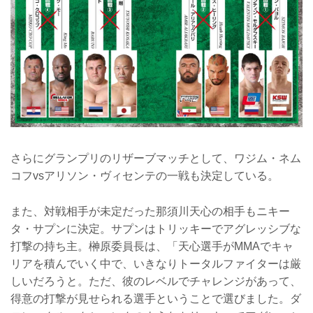
さらにグランプリのリザーブマッチとして、ワジム・ネム
コフvsアリソン・ヴィセンテの一戦も決定している。
また、対戦相手が未定だった那須川天心の相手もニキー
タ・サプンに決定。サプンはトリッキーでアグレッシブな
打撃の持ち主。榊原委員長は、「天心選手がMMAでキャ
リアを積んでいく中で、いきなりトータルファイターは厳
しいだろうと。ただ、彼のレベルでチャレンジがあって、
得意の打撃が見せられる選手ということで選びました。ダ