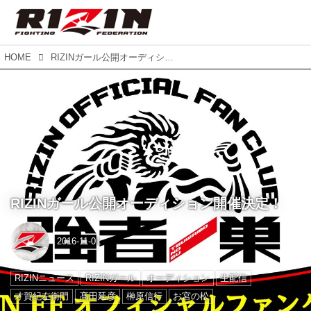
HOME
RIZINガール公開オーディション開催決定！
RIZINガール公開オーディション開催決定！
2016-11-01
RIZINニュース
RIZINガール
オーディション
生配信
才賀紀左衛門
髙田延彦
榊原信行
お宮の松