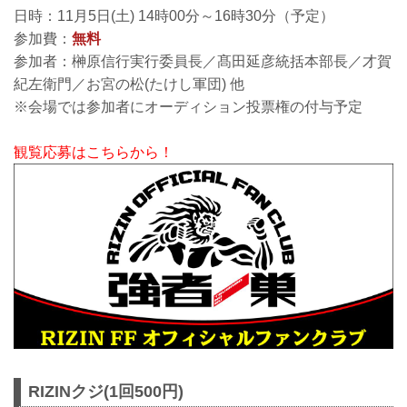
日時：11月5日(土) 14時00分～16時30分（予定）
参加費：
無料
参加者：榊原信行実行委員長／髙田延彦統括本部長／才賀
紀左衛門／お宮の松(たけし軍団) 他
※会場では参加者にオーディション投票権の付与予定
観覧応募はこちらから！
RIZINクジ(1回500円)