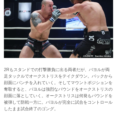
2Rもスタンドでの打撃勝負に出る両者だが、バヨルが両
足タックルでオークストリスをテイクダウン。バックから
顔面にパンチを入れていく。そしてマウントポジションを
奪取すると、バヨルは強烈なパウンドをオークストリスの
顔面に落としていく。オークストリスは何発もパウンドを
被弾して防戦一方に。バヨルが完全に試合をコントロール
したまま試合終了のゴング。