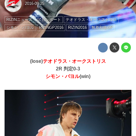
2016-09-25
RIZINニュース
試合レポート
テオドラス・オークストリス
シモン・バヨル
RIZINGP2016
RIZIN2016
無差別級GP
(lose)
テオドラス・オークストリス
2R 判定0-3
シモン・バヨル
(win)