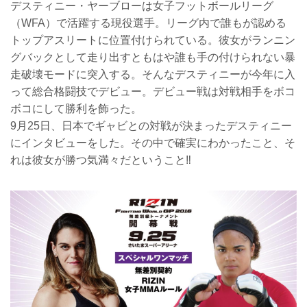
デスティニー・ヤーブローは女子フットボールリーグ
（WFA）で活躍する現役選手。リーグ内で誰もが認める
トップアスリートに位置付けられている。彼女がランニン
グバックとして走り出すともはや誰も手の付けられない暴
走破壊モードに突入する。そんなデスティニーが今年に入
って総合格闘技でデビュー。デビュー戦は対戦相手をボコ
ボコにして勝利を飾った。
9月25日、日本でギャビとの対戦が決まったデスティニー
にインタビューをした。その中で確実にわかったこと、そ
れは彼女が勝つ気満々だということ‼︎