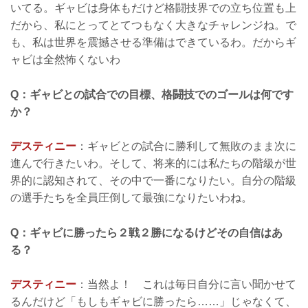
いてる。ギャビは身体もだけど格闘技界での立ち位置も上
だから、私にとってとてつもなく大きなチャレンジね。で
も、私は世界を震撼させる準備はできているわ。だからギ
ャビは全然怖くないわ
Q：ギャビとの試合での目標、格闘技でのゴールは何です
か？
デスティニー
：ギャビとの試合に勝利して無敗のまま次に
進んで行きたいわ。そして、将来的には私たちの階級が世
界的に認知されて、その中で一番になりたい。自分の階級
の選手たちを全員圧倒して最強になりたいわね。
Q：ギャビに勝ったら２戦２勝になるけどその自信はあ
る？
デスティニー
：当然よ！ これは毎日自分に言い聞かせて
るんだけど「もしもギャビに勝ったら……」じゃなくて、