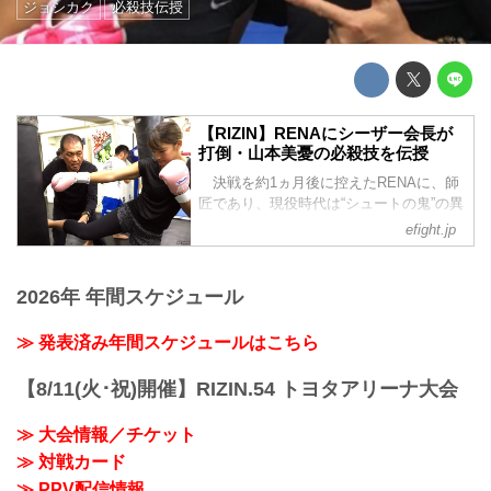
ジョシカク
必殺技伝授
【RIZIN】RENAにシーザー会長が
打倒・山本美憂の必殺技を伝授
決戦を約1ヵ月後に控えたRENAに、師
匠であり、現役時代は“シュートの鬼”の異
名をとったシーザー武志シュートボクシ
efight.jp
ング協会会長が打倒・山本美憂の必殺技
を伝授した。
2026年 年間スケジュール
≫ 発表済み年間スケジュールはこちら
【8/11(火･祝)開催】RIZIN.54 トヨタアリーナ大会
≫ 大会情報／チケット
≫ 対戦カード
≫ PPV配信情報