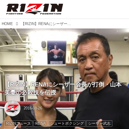
HOME
【RIZIN】RENAにシーザー会長が打倒・山本美憂の必殺技を伝授
【RIZIN】RENAにシーザー会長が打倒・山本
美憂の必殺技を伝授
2016-08-26
RIZINニュース
RENA
シュートボクシング
シーザー武志