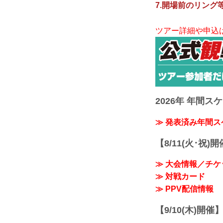
7.開場前のリング
ツアー詳細や申込
2026年 年間ス
≫ 発表済み年間
【8/11(火･祝)
≫ 大会情報／チケ
≫ 対戦カード
≫ PPV配信情報
【9/10(木)開催