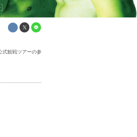
ル
幕戦』公式観戦ツアーの参