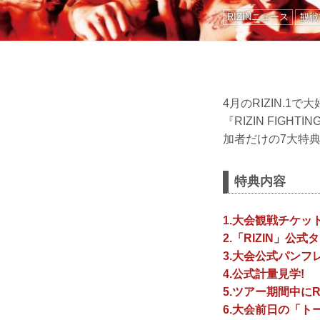
RIZINニュース
観戦
4月のRIZIN.1
『RIZIN FIGH
加者だけの7大特
特典内容
1.大会観戦チケッ
2.「RIZIN」公
3.大会公式パンフ
4.公式計量見学!
5.ツアー期間中にR
6.大会前日の「ト