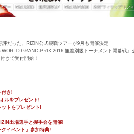
ツアー
RIZIN2016
無差別級GP
RIZINGP2016
木村“フィリップ”ミノ
で大好評だった、RIZIN公式観戦ツアーが9月も開催決定！
TING WORLD GRAND-PRIX 2016 無差別級トーナメント開
典付きで受付開始！
ト付き!
式タオルをプレゼント!
レットをプレゼント!
IZIN出場選手と握手会を開催!
ークイベント」参加特典!