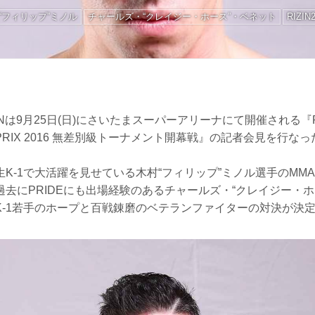
“フィリップ”ミノル
チャールズ・“クレイジー・ホース”・ベネット
RIZIN
ZINは9月25日(日)にさいたまスーパーアリーナにて開催される『RIZI
D-PRIX 2016 無差別級トーナメント開幕戦』の記者会見を行な
K-1で大活躍を見せている木村“フィリップ”ミノル選手のMMAル
去にPRIDEにも出場経験のあるチャールズ・“クレイジー・ホ
K-1若手のホープと百戦錬磨のベテランファイターの対決が決