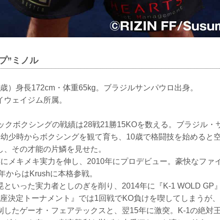
プ”ミノル
2歳）身長172cm・体重65kg。ブラジルサンパウロ出身。
os/マイウェイジム所属。
ックボクシングの戦績は28戦21勝15KOを数える。ブラジル
。幼少時からボクシングを観て育ち、10歳で格闘技を始めると
勝し、その才能の片鱗を見せた。
目標にメキメキ実力を伸し、2010年にプロデビュー。豪快なファイ
年からはKrushに本格参戦。
といった実力者としのぎを削り、2014年に『K-1 WOLD G
代王座決定トーナメント』では1回戦でKO負けを喫してしまうが
制したゲーオ・フェアテックスと、翌15年に激突。K-1の絶対