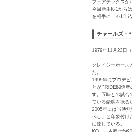
フェアテックスから
今回新生K-1から
を相手に、K-1仕
チャールズ・
1979年11月23日
クレイジーホース
だ。
1999年にプロデ
とがPRIDE関係
す。五味との試合て
ている豪腕を振る
2005年には当時
べし」と印象付け
に達している。
KO、一本率は約9