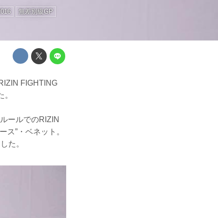
2016
無差別級GP
N FIGHTING
った。
ールでのRIZIN
ース”・ベネット。
定した。