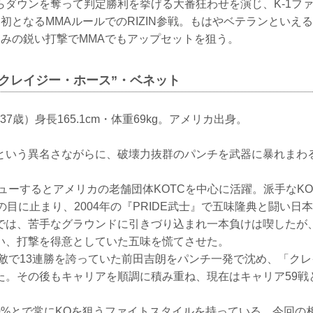
ダウンを奪って判定勝利を挙げる大番狂わせを演じ、K-1フ
は初となるMMAルールでのRIZIN参戦。もはやベテランといえ
込みの鋭い打撃でMMAでもアップセットを狙う。
“クレイジー・ホース”・ベネット
（37歳）身長165.1cm・体重69kg。アメリカ出身。
という異名さながらに、破壊力抜群のパンチを武器に暴れま
ビューするとアメリカの老舗団体KOTCを中心に活躍。派手なK
者の目に止まり、2004年の『PRIDE武士』で五味隆典と闘い日本
゙は、苦手なグラウンドに引きづり込まれ一本負けは喫した
い、打撃を得意としていた五味を慌てさせた。
無敵で13連勝を誇っていた前田吉朗をパンチ一発で沈め、「クレ
た。その後もキャリアを順調に積み重ね、現在はキャリア59戦
0%とで常にKOを狙うファイトスタイルを持っている。今回の相