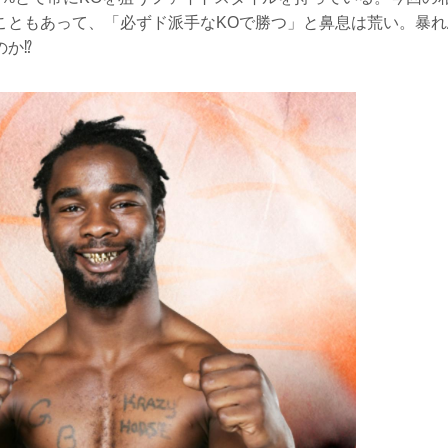
ともあって、「必ずド派手なKOで勝つ」と鼻息は荒い。暴れ馬
か⁉︎