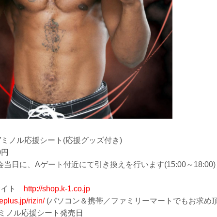
”ミノル応援シート(応援グッズ付き)
0円
日に、Aゲート付近にて引き換えを行います(15:00～18:00)
ルサイト
http://shop.k-1.co.jp
/eplus.jp/rizin/
(パソコン＆携帯／ファミリーマートでもお求め頂
”ミノル応援シート発売日