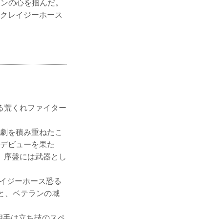
ァンの心を掴んだ。
るクレイジーホース
わる荒くれファイター
O劇を積み重ねたこ
デビューを果た
が、序盤には武器とし
イジーホース恐る
と、ベテランの域
手は立ち技のスペ