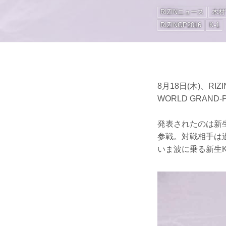
RIZINニュース
木村
RIZINGP2016
K-1
8月18日(木)、RI
WORLD GRAN
発表されたのは新生
参戦。対戦相手は過
いま波に乗る新生