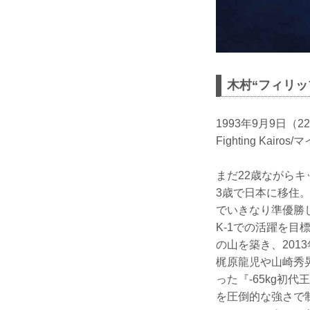
木村“フィリッ
1993年9月9日（2
Fighting Kair
まだ22歳ながらキ
3歳で日本に移住
でいきなり準優
K-1での活躍を
の山を築き、2013
梶原龍児や山崎秀晃
った『-65kg初
を圧倒的な強さで