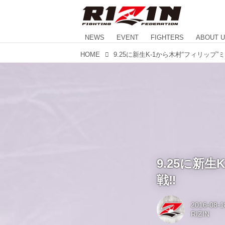
NEWS
EVENT
FIGHTERS
ABOUT 
HOME
9.25に新
戦‼︎
2016-08-1
RIZIN