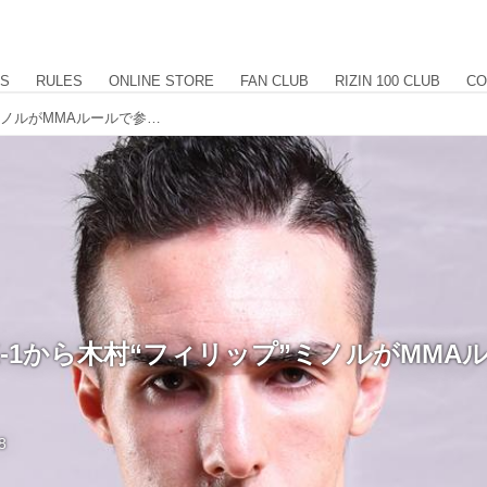
US
RULES
ONLINE STORE
FAN CLUB
RIZIN 100 CLUB
CO
9.25に新生K-1から木村“フィリップ”ミノルがMMAルールで参戦‼︎
生K-1から木村“フィリップ”ミノルがMMA
8