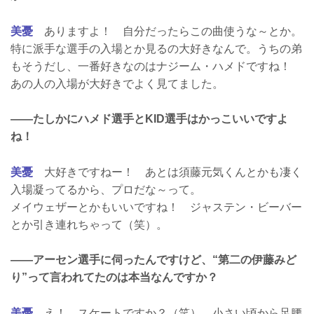
美憂
ありますよ！ 自分だったらこの曲使うな～とか。
特に派手な選手の入場とか見るの大好きなんで。うちの弟
もそうだし、一番好きなのはナジーム・ハメドですね！
あの人の入場が大好きでよく見てました。
――たしかにハメド選手とKID選手はかっこいいですよ
ね！
美憂
大好きですねー！ あとは須藤元気くんとかも凄く
入場凝ってるから、プロだな～って。
メイウェザーとかもいいですね！ ジャステン・ビーバー
とか引き連れちゃって（笑）。
――アーセン選手に伺ったんですけど、“第二の伊藤みど
り”って言われてたのは本当なんですか？
美憂
え！ スケートですか？（笑）。小さい頃から足腰