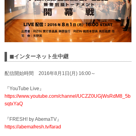
◼︎インターネット生中継
配信開始時間 2016年8月1日(月) 16:00～
『YouTube Live』
https://www.youtube.com/channel/UCZZ0UGjWsRdM8_5b
sqtxYaQ
『FRESH! by AbemaTV』
https://abemafresh.tv/farad