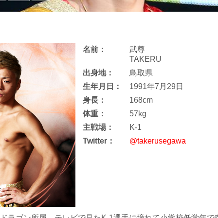
名前：
武尊
TAKERU
出身地：
鳥取県
生年月日：
1991年7月29日
身長：
168cm
体重：
57kg
主戦場：
K-1
Twitter：
@takerusegawa
ムドラゴン所属。テレビで見たK-1選手に憧れて小学校低学年で