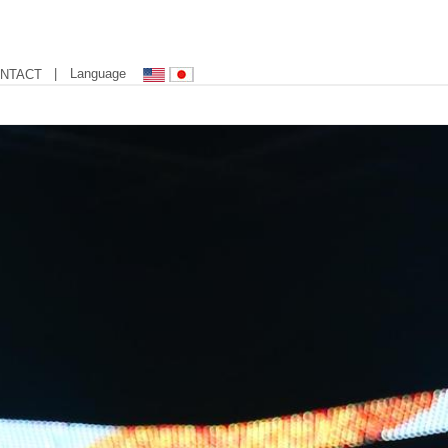
| Language
NTACT