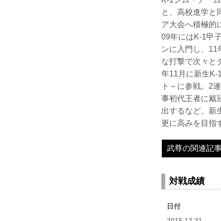
と、高校進学と
ア大会へ積極的
09年にはK-
ンに入門し、11
な打撃で次々とダ
年11月に新生K-1
ト～に参戦。2連
事初代王者に戴
出するなど、新生
更に高みを目指
武尊の関連記
対戦成績
日付
2015.12.31