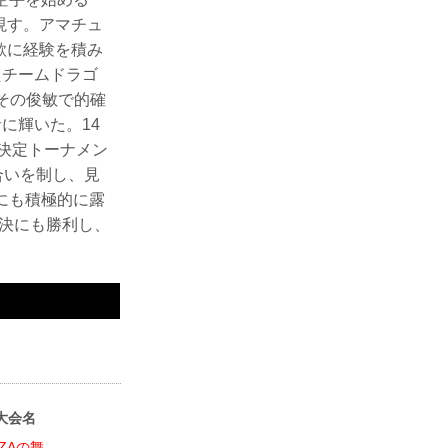
現す。アマチュ
欲に経験を積み
たチームドラゴ
、その俊敏で的確
者に輝いた。14
王座決定トーナメン
合いを制し、見
にも積極的に露
対決にも勝利し、
大会名
IZAの舞