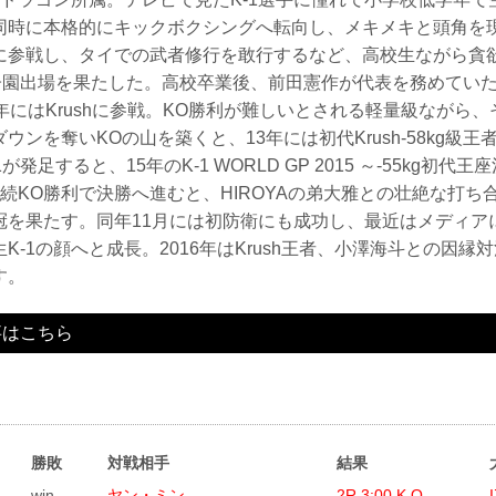
同時に本格的にキックボクシングへ転向し、メキメキと頭角を
に参戦し、タイでの武者修行を敢行するなど、高校生ながら貪
1甲子園出場を果たした。高校卒業後、前田憲作が代表を務めてい
年にはKrushに参戦。KO勝利が難しいとされる軽量級ながら
ウンを奪いKOの山を築くと、13年には初代Krush-58kg級王
が発足すると、15年のK-1 WORLD GP 2015 ～-55kg初代
続KO勝利で決勝へ進むと、HIROYAの弟大雅との壮絶な打ち
冠を果たす。同年11月には初防衛にも成功し、最近はメディア
K-1の顔へと成長。2016年はKrush王者、小澤海斗との因縁
す。
事はこちら
勝敗
対戦相手
結果
win
ヤン・ミン
2R 3:00 K.O