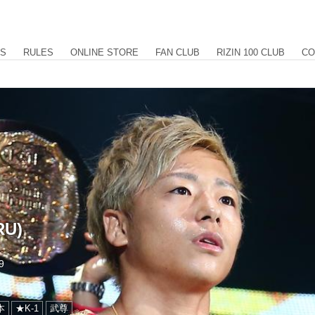
US
RULES
ONLINE STORE
FAN CLUB
RIZIN 100 CLUB
CO
RU)
9
本
★K-1
武尊