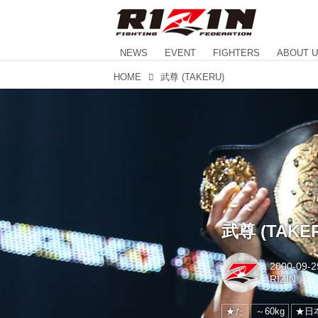
NEWS
EVENT
FIGHTERS
ABOUT 
HOME
武尊 (TAKERU)
武尊 (TAKE
2000-09-2
RIZIN
★た
～60kg
★日