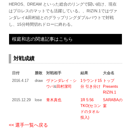
HEROS、DREAM といった総合のリングで闘い続け、現在
はプロレスのマットでも活躍している。、RIZIN.1ではヴァ
ンダレイ&田村組とのグラップリングダブルバウトで対戦
し、15分時間切れドローに終わる。
桜庭和志の関連記事はこちら
対戦成績
日付
勝敗
対戦相手
結果
大会名
2016.4.17
draw
ヴァンダレイ・シ
1ラウンド15
トップ
ウバ
&
田村潔司
分 引き分け
Presents
RIZIN.1
2015.12.29
lose
青木真也
1R 5:56
SARABAの
TKO(セコン
宴
ドのタオル
投入)
<< 選手一覧へ戻る