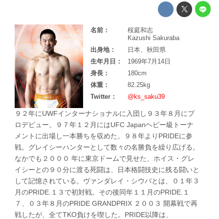
名前：
桜庭和志
Kazushi Sakuraba
出身地：
日本、秋田県
生年月日：
1969年7月14日
身長：
180cm
体重：
82.25kg
Twitter：
@ks_saku39
９２年にUWFインターナショナルに入団し９３年８月にプ
ロデビュー。９７年１２月にはUFC Japanヘビー級トーナ
メントに出場し一本勝ちを収めた。９８年よりPRIDEに参
戦。グレイシーハンターとして数々の名勝負を繰り広げる。
なかでも２０００ 年に東京ドームで見せた、ホイス・グレ
イシーとの９０分に渡る死闘は、日本格闘技史に残る闘いと
して記憶されている。ヴァンダレイ・シウバとは、０１年３
月のPRIDE.１３で初対戦。その後同年１１月のPRIDE.１
７、０３年８月のPRIDE GRANDPRIX ２００３ 開幕戦で再
戦したが、全てTKO負けを喫した。PRIDE以降は、