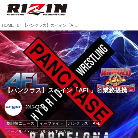
HOME
【パンクラス】スペイン「AFL」と業務提携
【パンクラス】スペイン「AFL」と業務提携
2016-07-11
格闘技ニュース
イーファイト
パンクラス
AFL
アーノルド・シュワルツェネッガー