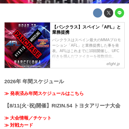
【パンクラス】スペイン「AFL」と
業務提携
パンクラスはスペイン最大のMMAプロモ
ーション「AFL」と業務提携した事を発
表。AFLはこれまでに10回開催し、UFC
行きを掴んだファイターを複数排出。
9.23にスペイン・バルセロナで開催され
efight.jp
る俳優のアーノルド・シュワルツェネッ
ガー冠大会『ARNOLD FIGHTERS』にて
スペイン人4選手によるワンデートーナメ
2026年 年間スケジュール
ントを実施。優勝選手にはパンクラスと
の複数試合契約が与えられる。
≫ 発表済み年間スケジュールはこちら
【8/11(火･祝)開催】RIZIN.54 トヨタアリーナ大会
≫ 大会情報／チケット
≫ 対戦カード