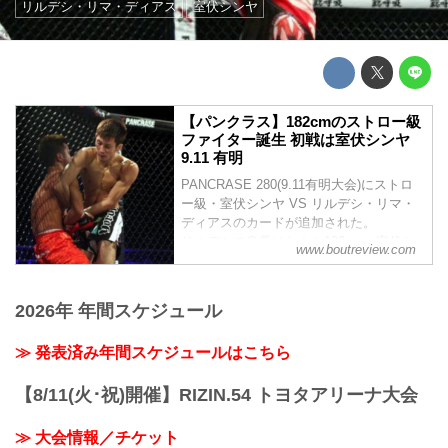
リルデシ・リマ・ディアス
室伏シンヤ
【パンクラス】182cmのストロー級
ファイター誕生 初戦は室伏シンヤ
9.11 有明
PANCRASE 280(9.11有明大会)にストロ
ー級・室伏シンヤ VS リルデシ・リマ・
ディアスのカードが追加された。
リルデシの身長はなんと182cm。室伏と
www.boutreview.com
の身長差は12cmとなる。
2026年 年間スケジュール
≫ 発表済み年間スケジュールはこちら
【8/11(火･祝)開催】RIZIN.54 トヨタアリーナ大会
≫ 大会情報／チケット