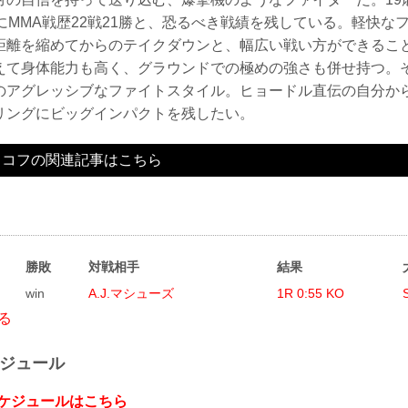
にMMA戦歴22戦21勝と、恐るべき戦績を残している。軽快な
距離を縮めてからのテイクダウンと、幅広い戦い方ができるこ
えて身体能力も高く、グラウンドでの極めの強さも併せ持つ。
のアグレッシブなファイトスタイル。ヒョードル直伝の自分か
リングにビッグインパクトを残したい。
トコフの関連記事はこちら
勝敗
対戦相手
結果
win
A.J.マシューズ
1R 0:55 KO
る
ケジュール
スケジュールはこちら