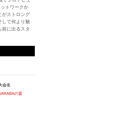
フットワークか
とがストロング
そして何より魅
ら前に出るスタ
大会名
SARABAの宴