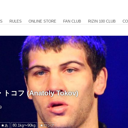
US
RULES
ONLINE STORE
FAN CLUB
RIZIN 100 CLUB
CO
フ (Anatoly Tokov)
9
★あ
80.1kg〜90kg
★ロシア