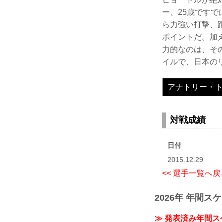
ー、25歳ですで
ら力強い打撃、
ポイントだ。加
力的なのは、そ
イルで、日本の
アナトリー・
対戦成績
日付
2015.12.29
<< 選手一覧へ戻
2026年 年間ス
≫ 発表済み年間