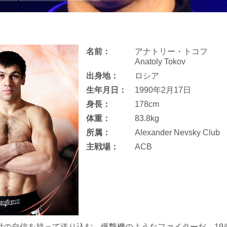
名前：
アナトリー・トコフ
Anatoly Tokov
出身地：
ロシア
生年月日：
1990年2月17日
身長：
178cm
体重：
83.8kg
所属：
Alexander Nevsky Club
主戦場：
ACB
対の自信を持って送り込む、爆撃機のようなファイターだ。19