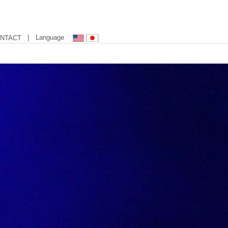
| Language
NTACT