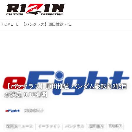
HOME
【パンクラス】原田惟紘 バンダム級転向2戦目が決定 9.11有明
【パンクラス】原田惟紘 バンダム級転向2戦目
が決定 9.11有明
2016-06-30
格闘技ニュース
イーファイト
パンクラス
原田惟紘
TSUNE