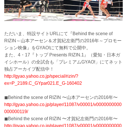
ただいま、特設サイトURLにて『Behind the scene of
RIZIN～山本アーセン＆才賀紀左衛門の2016年～プロモー
ション映像』をGYAO!にて無料で公開中。
また、4・17『トップ Presents RIZIN.1』（愛知・日本ガ
イシホール）の全試合も「プレミアムGYAO!」にてネット
独占アーカイブ配信中！
http://gyao.yahoo.co.jp/special/rizin/?
ex=P_2189.C_GYpar021.E_G-160402
◼︎Behind the scene of RIZIN 〜山本アーセンの2016年〜
http://gyao.yahoo.co.jp/player/11087/v00001/v0000000000
000000119/
◼︎Behind the scene of RIZIN 〜才賀紀左衛門の2016年〜
http://gyao.yahoo.co.jp/player/11087/v00001/v0000000000