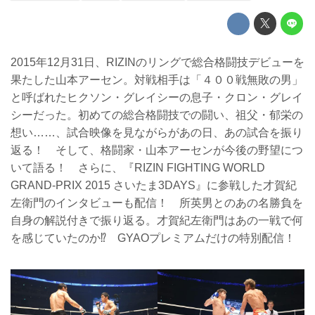
2015年12月31日、RIZINのリングで総合格闘技デビューを
果たした山本アーセン。対戦相手は「４００戦無敗の男」
と呼ばれたヒクソン・グレイシーの息子・クロン・グレイ
シーだった。初めての総合格闘技での闘い、祖父・郁栄の
想い……、試合映像を見ながらがあの日、あの試合を振り
返る！ そして、格闘家・山本アーセンが今後の野望につ
いて語る！ さらに、『RIZIN FIGHTING WORLD
GRAND-PRIX 2015 さいたま3DAYS』に参戦した才賀紀
左衛門のインタビューも配信！ 所英男とのあの名勝負を
自身の解説付きで振り返る。才賀紀左衛門はあの一戦で何
を感じていたのか⁉︎ GYAOプレミアムだけの特別配信！