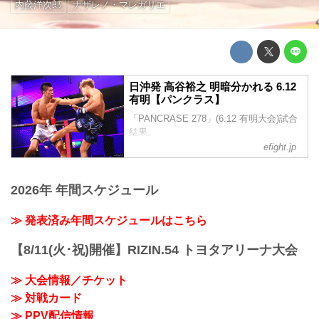
内藤洋次郎
ナザレノ・マレガリエ
日沖発 高谷裕之 明暗分かれる 6.12
有明【パンクラス】
「PANCRASE 278」(6.12 有明大会)試合
結果。
日沖発は、初代ZSTウェルター級王者、
efight.jp
内藤洋次郎と対戦し、フルマークの判定
勝ちを収めたが、髙谷裕之はナザレノ・
マレガリエに判定3-0で破れ、元UFCファ
2026年 年間スケジュール
イター2名の結果は明暗が分かれる事とな
った。
≫ 発表済み年間スケジュールはこちら
【8/11(火･祝)開催】RIZIN.54 トヨタアリーナ大会
≫ 大会情報／チケット
≫ 対戦カード
≫ PPV配信情報