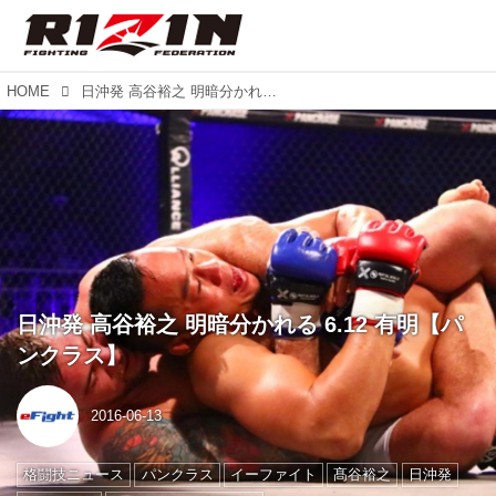
HOME
日沖発 高谷裕之 明暗分かれる 6.12 有明【パンクラス】
日沖発 高谷裕之 明暗分かれる 6.12 有明【パ
ンクラス】
2016-06-13
格闘技ニュース
パンクラス
イーファイト
髙谷裕之
日沖発