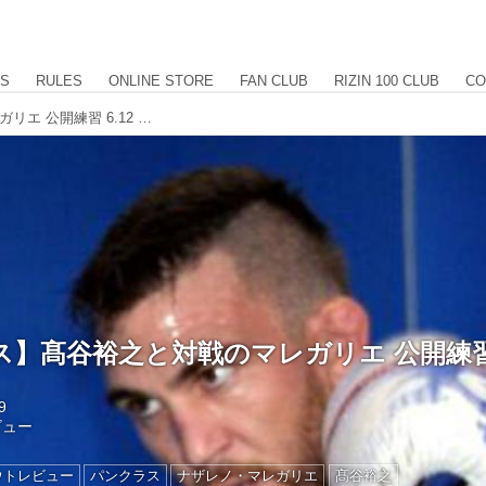
US
RULES
ONLINE STORE
FAN CLUB
RIZIN 100 CLUB
CO
【パンクラス】髙谷裕之と対戦のマレガリエ 公開練習 6.12 有明
】髙谷裕之と対戦のマレガリエ 公開練習 6
9
ビュー
ウトレビュー
パンクラス
ナザレノ・マレガリエ
髙谷裕之