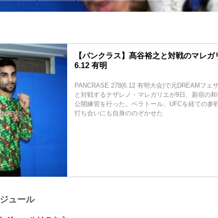
【パンクラス】髙谷裕之と対戦のマレガリ
6.12 有明
PANCRASE 278(6.12 有明大会)で元DREA
と対戦するナザレノ・マレガリエが9日、新宿の和術
公開練習を行った。ベラトール、UFCを経ての参
打ち合いにも自身ののぞかせた
ケジュール