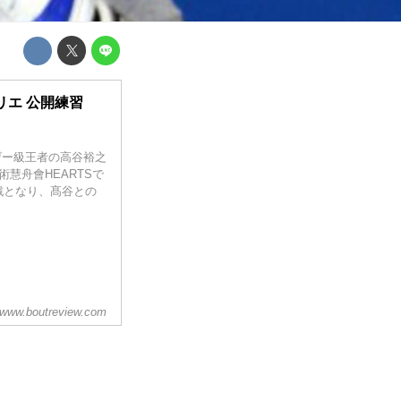
エ 公開練習
Mフェザー級王者の高谷裕之
慧舟會HEARTSで
戦となり、髙谷との
www.boutreview.com