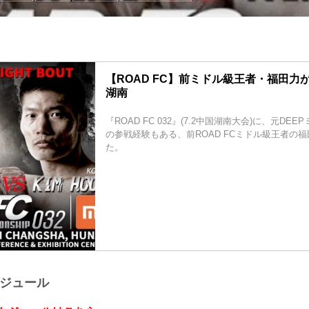
【ROAD FC】前ミドル級王者・福田力が
湖南
『ROAD FC 032』(7.2中国湖南大会)に、元DE
の参戦経験もある、前ROAD FCミドル級王者の
た。
ケジュール