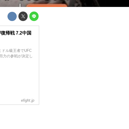
復帰戦 7.2中国
EPミドル級王者でUFC
福田力の参戦が決定し
efight.jp