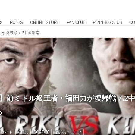
US
RULES
ONLINE STORE
FAN CLUB
RIZIN 100 CLUB
CO
が復帰戦 7.2中国湖南
FC】前ミドル級王者・福田力が復帰戦 7.2
0
ファイト
福田力
ROADFC
格闘技ニュース