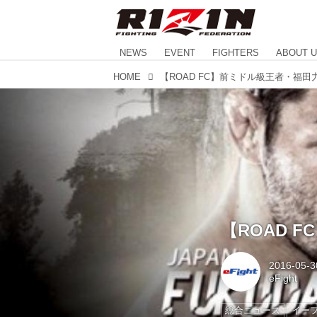
NEWS
EVENT
FIGHTERS
ABOUT 
HOME
【ROAD FC】前ミドル級王者・福田力
【ROAD 
2016-05-3
eFight
総合ニュース
イー