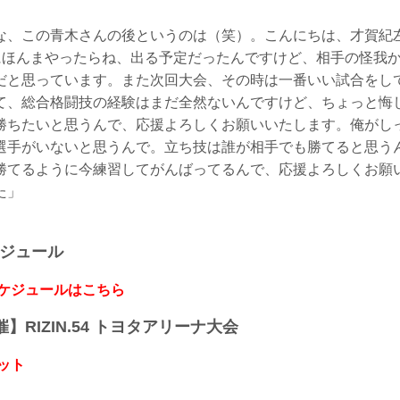
な、この青木さんの後というのは（笑）。こんにちは、才賀紀
大会にほんまやったらね、出る予定だったんですけど、相手の怪我
だと思っています。また次回大会、その時は一番いい試合をし
て、総合格闘技の経験はまだ全然ないんですけど、ちょっと悔
勝ちたいと思うんで、応援よろしくお願いいたします。俺がし
選手がいないと思うんで。立ち技は誰が相手でも勝てると思う
勝てるように今練習してがんばってるんで、応援よろしくお願
た」
ケジュール
スケジュールはこちら
開催】RIZIN.54 トヨタアリーナ大会
ット