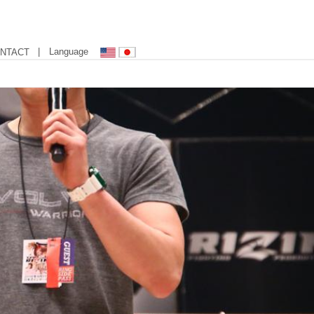
| Language
NTACT