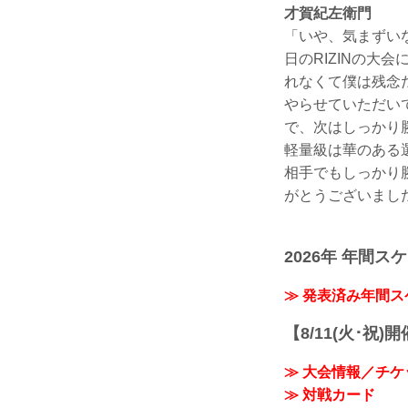
才賀紀左衛門
「いや、気まずい
日のRIZINの
れなくて僕は残念
やらせていただい
で、次はしっかり
軽量級は華のある
相手でもしっかり
がとうございまし
2026年 年間ス
≫ 発表済み年間
【8/11(火･祝)
≫ 大会情報／チケ
≫ 対戦カード