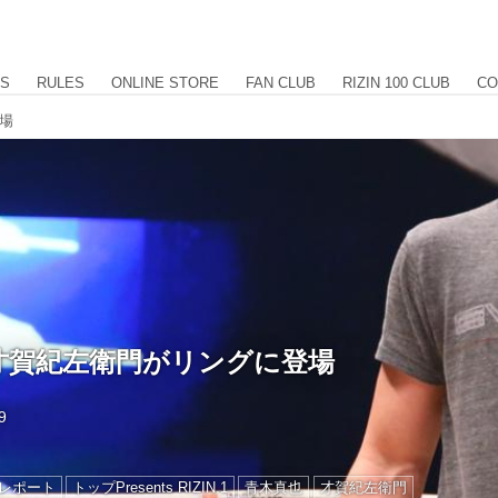
US
RULES
ONLINE STORE
FAN CLUB
RIZIN 100 CLUB
CO
場
才賀紀左衛門がリングに登場
9
レポート
トップPresents RIZIN.1
青木真也
才賀紀左衛門