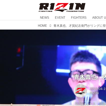
NEWS
EVENT
FIGHTERS
ABOUT 
HOME
青木真也、才賀紀左衛門がリングに登
青木真也、
2016-04-1
RIZIN
RIZINニュース
試合