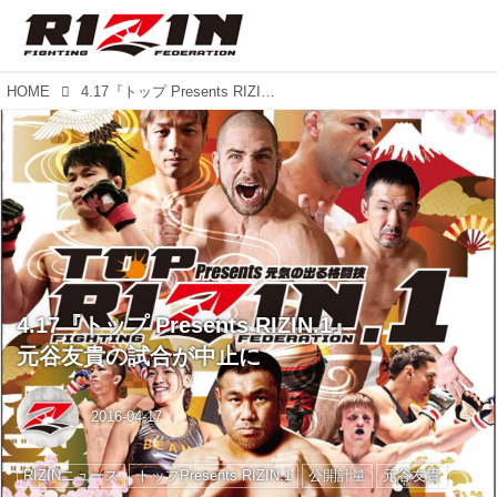
HOME
4.17『トップ Presents RIZIN.1』 元谷友貴の試合が中止に
4.17『トップ Presents RIZIN.1』
元谷友貴の試合が中止に
2016-04-17
RIZINニュース
トップPresents RIZIN.1
公開計量
元谷友貴