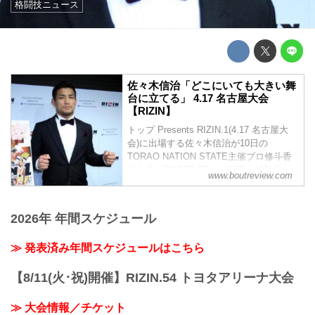
格闘技ニュース
佐々木信治「どこにいても大きい舞
台に立てる」 4.17 名古屋大会
【RIZIN】
トップ Presents RIZIN.1(4.17 名古屋大
会)に出場する佐々木信治が10日の
TORAO NATION STATE主催プロ修斗香
川大会「FORCE 05」に来場。10年前か
www.boutreview.com
らTORAO主催大会に上がり地元広島を拠
点に戦い続けた佐々木は、地方で頑張る
選手にエールを送った。
2026年 年間スケジュール
≫ 発表済み年間スケジュールはこちら
【8/11(火･祝)開催】RIZIN.54 トヨタアリーナ大会
≫ 大会情報／チケット