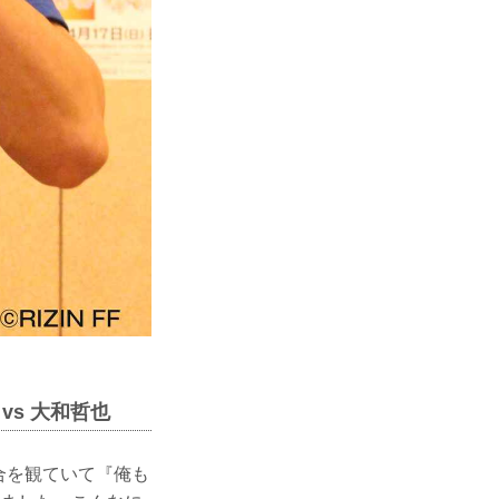
vs 大和哲也
合を観ていて『俺も