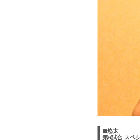
◼︎悠太
第6試合 スペシ