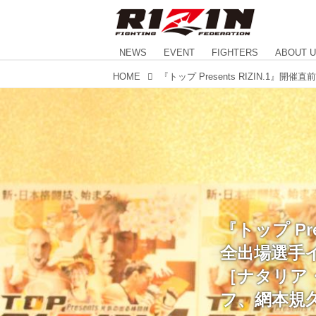
NEWS
EVENT
FIGHTERS
ABOUT 
HOME
『トップ Pre
全出場選手イ
［ナタリア・
フ、網本規