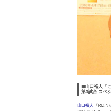
◼︎山口裕人「
第3試合 スペ
山口裕人
「RIZ