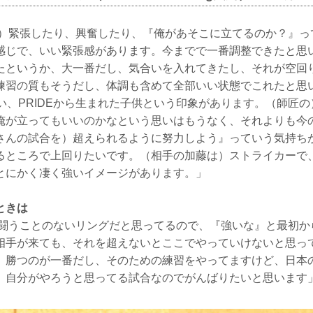
）緊張したり、興奮したり、『俺があそこに立てるのか？』っ
感じで、いい緊張感があります。今までで一番調整できたと思
たというか、大一番だし、気合いを入れてきたし、それが空回
練習の質もそうだし、体調も含めて全部いい状態でこれたと思いま
強い、PRIDEから生まれた子供という印象があります。（師匠
俺が立ってもいいのかなという思いはもうなく、それよりも今
さんの試合を）超えられるように努力しよう』っていう気持ち
るところで上回りたいです。（相手の加藤は）ストライカーで
とにかく凄く強いイメージがあります。」
ときは
闘うことのないリングだと思ってるので、『強いな』と最初か
相手が来ても、それを超えないとここでやっていけないと思っ
。勝つのが一番だし、そのための練習をやってますけど、日本
、自分がやろうと思ってる試合なのでがんばりたいと思います