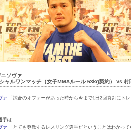
゙ニソヴァ
シャルワンマッチ（女子MMAルール 53kg契約） vs 
゙ァ
「試合のオファーがあった時から今まで1日2回真剣にト
選手は
゙ァ
「とても尊敬するレスリング選手だということはわかって