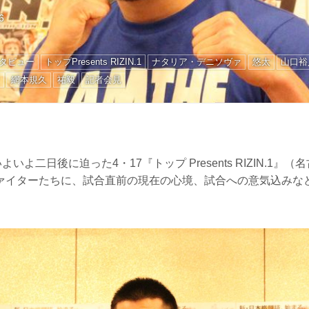
6
タビュー
トップPresents RIZIN.1
ナタリア・デニソヴァ
悠太
山口裕
フ
網本規久
祐毅
記者会見
よいよ二日後に迫った4・17『トップ Presents RIZIN.1』
ァイターたちに、試合直前の現在の心境、試合への意気込みな