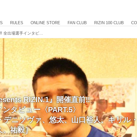
US
RULES
ONLINE STORE
FAN CLUB
RIZIN 100 CLUB
CO
『トップ Presents RIZIN.1』開催直前‼︎ 全出場選手インタビュー〈PART.5〉 ［ナタリア・デニソヴァ、悠太、山口裕人、キリル・シデルニコフ、網本規久、祐毅］
sents RIZIN.1』開催直前‼︎
ンタビュー〈PART.5〉
デニソヴァ、悠太、山口裕人、キリル・
久、祐毅］