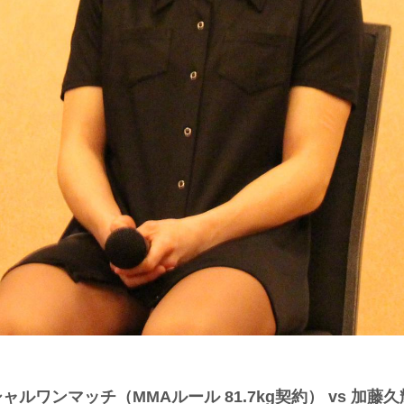
ャルワンマッチ（MMAルール 81.7kg契約） vs 加藤久