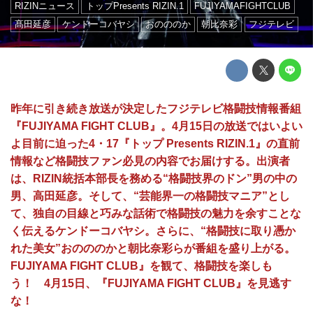
RIZINニュース
トップPresents RIZIN.1
FUJIYAMAFIGHTCLUB
髙田延彦
ケンドーコバヤシ
おのののか
朝比奈彩
フジテレビ
昨年に引き続き放送が決定したフジテレビ格闘技情報番組
『FUJIYAMA FIGHT CLUB』。4月15日の放送ではいよい
よ目前に迫った4・17『トップ Presents RIZIN.1』の直前
情報など格闘技ファン必見の内容でお届けする。出演者
は、RIZIN統括本部長を務める“格闘技界のドン”男の中の
男、高田延彦。そして、“芸能界一の格闘技マニア”とし
て、独自の目線と巧みな話術で格闘技の魅力を余すことな
く伝えるケンドーコバヤシ。さらに、“格闘技に取り憑か
れた美女”おのののかと朝比奈彩らが番組を盛り上がる。
FUJIYAMA FIGHT CLUB』を観て、格闘技を楽しも
う！ 4月15日、『FUJIYAMA FIGHT CLUB』を見逃す
な！