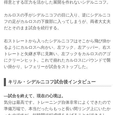
得意とする圧力を活かした展開を作れないシデルニコフ。
カルロスの手がシデルニコフの目に入り、逆にシデルニコ
フの足がカルロスの下腹部に入ってしまうが、両者大丈夫
だとそのまま試合を続行する。
右ストレートから入ったシデルニコフはそこから飛び掛か
るようにカルロスへ向かい、左フック、左アッパー、右ス
トレートと矢継ぎ早に見舞い、左フックをカルロスのアゴ
にクリーンヒット。これで崩れたカルロスにパウンドで襲
い掛かり、レフェリーが試合をストップした。
キリル・シデルニコフ試合後インタビュー
―試合を終えて、現在の心境は。
気分は最高です。トレーニング自体非常によくできたので
準備万端で、本当だったらもっと長い間リング上にいたか