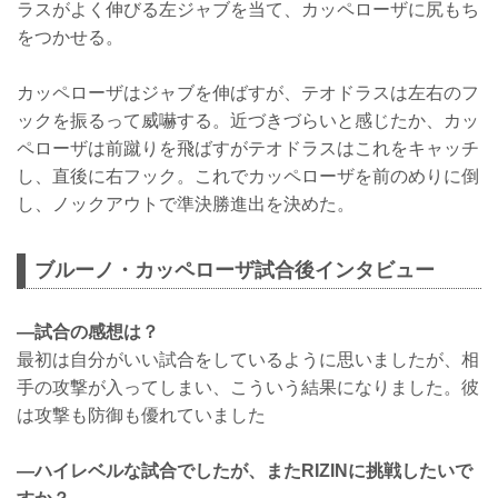
ラスがよく伸びる左ジャブを当て、カッペローザに尻もち
をつかせる。
カッペローザはジャブを伸ばすが、テオドラスは左右のフ
ックを振るって威嚇する。近づきづらいと感じたか、カッ
ペローザは前蹴りを飛ばすがテオドラスはこれをキャッチ
し、直後に右フック。これでカッペローザを前のめりに倒
し、ノックアウトで準決勝進出を決めた。
ブルーノ・カッペローザ試合後インタビュー
―試合の感想は？
最初は自分がいい試合をしているように思いましたが、相
手の攻撃が入ってしまい、こういう結果になりました。彼
は攻撃も防御も優れていました
―ハイレベルな試合でしたが、またRIZINに挑戦したいで