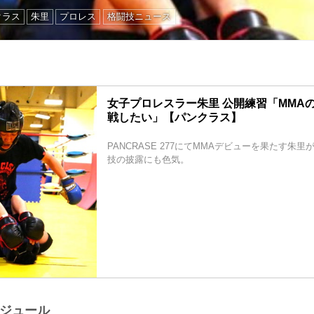
クラス
朱里
プロレス
格闘技ニュース
女子プロレスラー朱里 公開練習「MMA
戦したい」【パンクラス】
PANCRASE 277にてMMAデビューを果たす朱
技の披露にも色気。
ケジュール