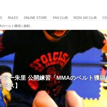
US
RULES
ONLINE STORE
FAN CLUB
RIZIN 100 CLUB
CO
女子プロレスラー朱里 公開練習「MMAのベルト獲得に挑戦したい」【パンクラス】
スラー朱里 公開練習「MMAのベルト獲得
クラス】
5