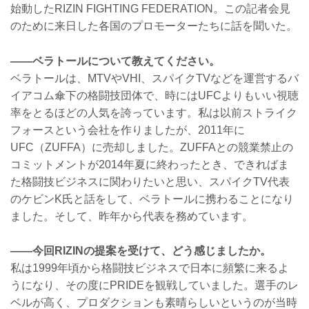
始動したRIZIN FIGHTING FEDERATION。この記者会見
のために来日した各国のプロモーターたちに話を聞いた。
――ベラトールについて教えてください。
ベラトールは、MTVやVHI、スパイクTVなどを運営するバ
イアコム傘下の格闘技団体で、時にはUFCよりもいい視聴
率をとるほどの人気を誇っています。私は以前ストライク
フォースという会社を作りましたが、2011年に
UFC（ZUFFA）に売却しました。ZUFFAとの競業禁止の
コミットメントが2014年夏に終わったとき、できればま
た格闘技ビジネスに関わりたいと思い、スパイクTV代表
のケビンK氏と話をして、ベラトールに携わることになり
ました。そして、昨年から代表を務めています。
――今回RIZINの提案を受けて、どう感じましたか。
私は1999年頃から格闘技ビジネスで日本に頻繁に来るよ
うになり、その度にPRIDEを観戦していました。選手のレ
ベルが高く、プロダクションも素晴らしいというのが当時