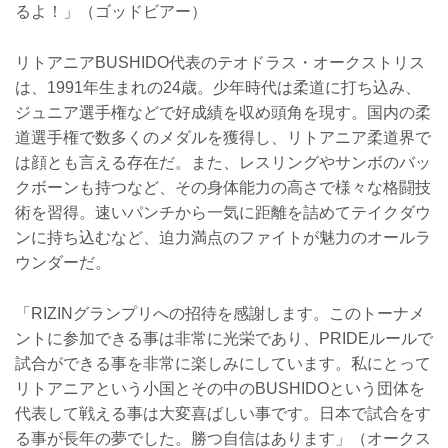
るよ！」（ゴッドビアー）
リトアニアBUSHIDO代表のテオドラス・オークストリス
は、1991年生まれの24歳。少年時代は柔道に打ち込み、
ジュニア選手権などで好成績を収め頭角を現す。国内の柔
道選手権で数多くのメダルを獲得し、リトアニア柔道界で
は顔とも言える存在だ。また、レスリングやサンボのバッ
クボーンも持つなど、その身体能力の高さで様々な格闘技
術を習得。速いパンチから一気に距離を詰めてテイクダウ
ンに持ち込むなど、迫力満点のファイトが魅力のオールラ
ウンダーだ。
「RIZINグランプリへの招待を感謝します。このトーナメ
ントに参加できる事は非常に光栄であり、PRIDEルールで
試合ができる事を非常に楽しみにしています。私にとって
リトアニアという小国とその中のBUSHIDOという団体を
代表して戦える事は大変喜ばしい事です。日本で試合をす
る事が長年の夢でした。勝つ自信はあります」（オークス