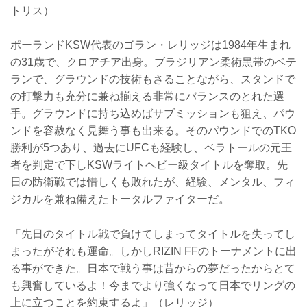
トリス）
ポーランドKSW代表のゴラン・レリッジは1984年生まれ
の31歳で、クロアチア出身。ブラジリアン柔術黒帯のベテ
ランで、グラウンドの技術もさることながら、スタンドで
の打撃力も充分に兼ね揃える非常にバランスのとれた選
手。グラウンドに持ち込めばサブミッションも狙え、パウ
ンドを容赦なく見舞う事も出来る。そのパウンドでのTKO
勝利が5つあり、過去にUFCも経験し、ベラトールの元王
者を判定で下しKSWライトヘビー級タイトルを奪取。先
日の防衛戦では惜しくも敗れたが、経験、メンタル、フィ
ジカルを兼ね備えたトータルファイターだ。
「先日のタイトル戦で負けてしまってタイトルを失ってし
まったがそれも運命。しかしRIZIN FFのトーナメントに出
る事ができた。日本で戦う事は昔からの夢だったからとて
も興奮しているよ！今までより強くなって日本でリングの
上に立つことを約束するよ」（レリッジ）