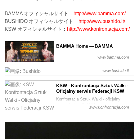
BAMMA オフィシャルサイト：
http://www.bamma.com/
BUSHIDO オフィシャルサイト：
http://www.bushido.lt/
KSW オフィシャルサイト：
http://www.konfrontacja.com/
BAMMA Home — BAMMA
www.bamma.com
www.bushido.lt
Bushido
mma, bushido, k-1, morkevicius, titanas,
KSW - Konfrontacja Sztuk Walki -
smauglys
Oficjalny serwis Federacji KSW
Konfrontacja Sztuk Walki - oficjalny
serwis federacji KSW
www.konfrontacja.com