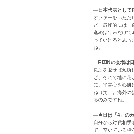
—日本代表としてR
オファーをいただ
ど、最終的には「
進めば年末だけで
っていけると思っ
ね。
—RIZINの会場
長所を返せば短所
ど、それで地に足
に、平常心を心掛
ね（笑）。海外の
るのみですね。
—今日は「4」の
自分から対戦相手
で、空いている枠