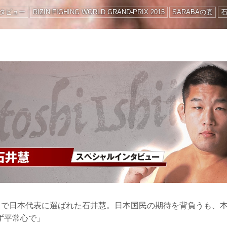
タビュー
RIZIN FIGHING WORLD GRAND-PRIX 2015
SARABAの宴
メントで日本代表に選ばれた石井慧。日本国民の期待を背負うも、
ず平常心で」