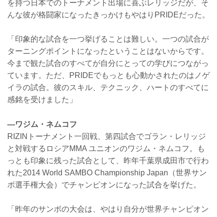
を持つ日本でのトーナメント出場に喜ぶレリッジだが、そ
んな彼が格闘家になったきっかけもやはりPRIDEだった。
「印象的な試合を一つ挙げることは難しい。一つの試合が
ターニングポイントになったということはないからです。
今まで観た試合のすべてが自分にとっての学びにつながっ
ています。ただ、PRIDEでもっとも心動かされたのはノゲ
イラの試合。彼のスキル、テクニック、ハートのすべてに
感銘を受けました」
—ワジム・ネムコフ
RIZINトーナメント一回戦、第四試合でゴラン・レリッジ
と対戦するロシアMMA ユニオンのワジム・ネムコフ。も
っとも印象に残った試合として、昨年千葉県成田市で行わ
れた2014 World SAMBO Championship Japan（世界サン
ボ選手権大会）でチャンピオンになった試合を挙げた。
「昨年のサンボの大会は、やはり自分が世界チャンピオン