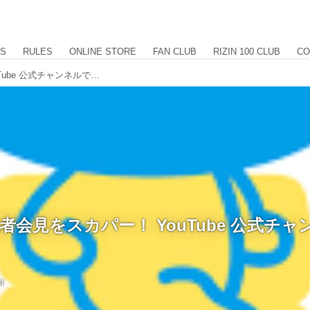
US
RULES
ONLINE STORE
FAN CLUB
RIZIN 100 CLUB
CO
RIZIN直前記者会見をスカパー！ YouTube 公式チャンネルで生配信！
前記者会見をスカパー！ YouTube 公式チ
4