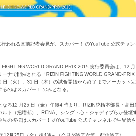
IN FIGHING WORLD GRAND-PRIX 2015
金）に行われる直前記者会見が、スカパー！ のYouTube 公式チ
FIGHTING WORLD GRAND-PRIX 2015 実行委員会は、12
で開催される「RIZIN FIGHTING WORLD GRAND-PRIX 
 月29 日（火）、31 日（木）の試合開始から終了までノーカッ
するのはスカパー！ のみとなる。
なる12 月25 日（金）午後4 時より、RIZIN統括本部長・髙
バルト（把瑠都）、RENA、シング・心・ジャディブらが登壇
見の模様はスカパー！ のYouTube 公式チャンネルで生配信
5年12月25日（金）後4時～（会見が終了次第、配信終了）