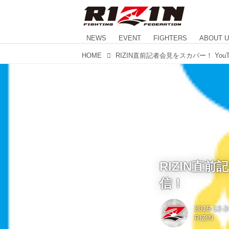
NEWS
EVENT
FIGHTERS
ABOUT 
HOME
RIZIN直
信！
2015-12-2
RIZIN