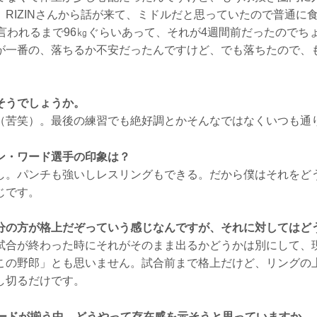
。RIZINさんから話が来て、ミドルだと思っていたので普通に
て言われるまで96㎏ぐらいあって、それが4週間前だったのでち
が一番の、落ちるか不安だったんですけど、でも落ちたので、
そうでしょうか。
（苦笑）。最後の練習でも絶好調とかそんなではなくいつも通
ン・ワード選手の印象は？
し。パンチも強いしレスリングもできる。だから僕はそれをど
じです。
分の方が格上だぞっていう感じなんですが、それに対してはど
試合が終わった時にそれがそのまま出るかどうかは別にして、
この野郎」とも思いません。試合前まで格上だけど、リングの
し切るだけです。
カードが揃う中、どうやって存在感を示そうと思っていますか。