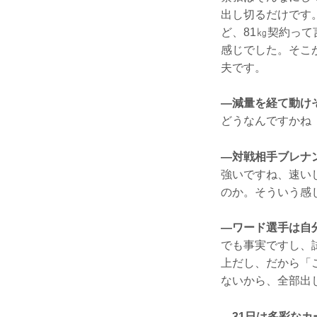
出し切るだけです
ど、81㎏契約っ
感じでした。そこ
夫です。
—減量を経て動け
どうなんですかね
—対戦相手ブレナ
強いですね、速い
のか。そういう感
—ワード選手は自
でも事実ですし、
上だし、だから「
ないから、全部出
—31日は多彩な