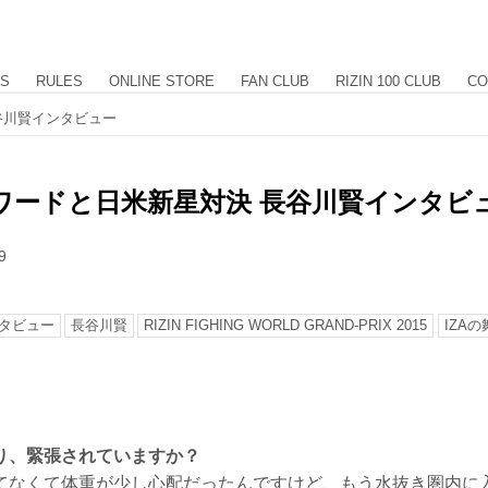
US
RULES
ONLINE STORE
FAN CLUB
RIZIN 100 CLUB
CO
谷川賢インタビュー
ワードと日米新星対決 長谷川賢インタビ
9
タビュー
長谷川賢
RIZIN FIGHING WORLD GRAND-PRIX 2015
IZAの
り、緊張されていますか？
てなくて体重が少し心配だったんですけど、もう水抜き圏内に