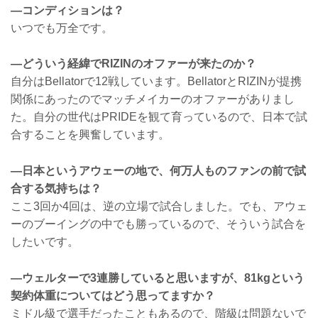
—コンディションは？
いつでも万全です。
—どういう経緯でRIZINのオファーが来たのか？
自分はBellatorで12戦しています。BellatorとRIZINが提携
関係にあったのでマッチメイカーのオファーがありまし
た。自分の世代はPRIDEを観て育っているので、日本で試
合することを興奮しています。
—日本というアウェーの地で、何万人ものファンの前で試
合する気持ちは？
ここ3回か4回は、逆の立場で試合しました。でも、アウェ
ーのブーイングの中でも勝っているので、そういう試合を
したいです。
—ウェルターで3連勝していると思いますが、81kgという
契約体重についてはどう思ってますか？
ミドル級で選手だったこともあるので、階級は問題ないで