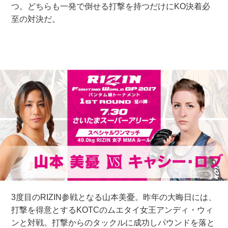
つ。どちらも一発で倒せる打撃を持つだけにKO決着必
至の対決だ。
3度目のRIZIN参戦となる山本美憂。昨年の大晦日には、
打撃を得意とするKOTCのムエタイ女王アンディ・ウィ
ンと対戦。打撃からのタックルに成功しパウンドを落と