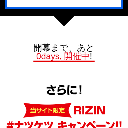
開幕まで、あと
0days, 開催中
!