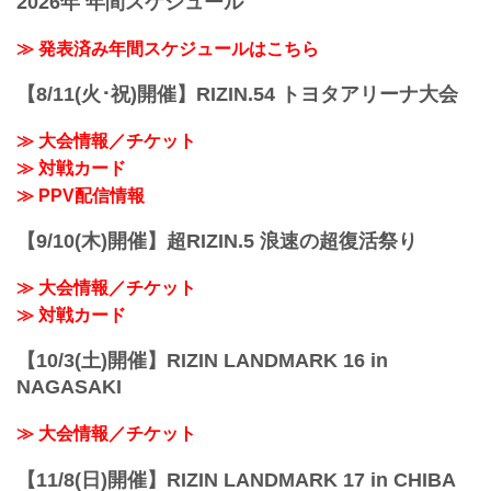
2026年 年間スケジュール
太田忍 vs. イリスベク・ティレノフ
12日（金）12時よりRIZIN 100 CLUB、
ジョニー・ケース vs. 天弥
≫ Googleマップで見る
RIZIN LIVE、ABEMA、U-NEXTにて販売
≫ 発表済み年間スケジュールはこちら
RIZ...
!1m18...
がスタート！（※スカパー！は6/26(金)販
売開始）
【8/11(火･祝)開催】RIZIN.54 トヨタアリーナ大会
お得なPPV前売りチケットは、大会前日
の7月17日（金）23:59まで販売！
≫ 大会情報／チケット
会場に来られない方、また会場にも行く
が実況・解説ありで試合を見たい方は是
≫ 対戦カード
非、お好きな配信サービスでabc
≫ PPV配信情報
presents RIZIN LAN...
【9/10(木)開催】超RIZIN.5 浪速の超復活祭り
≫ 大会情報／チケット
≫ 対戦カード
【10/3(土)開催】RIZIN LANDMARK 16 in
NAGASAKI
≫ 大会情報／チケット
【11/8(日)開催】RIZIN LANDMARK 17 in CHIBA