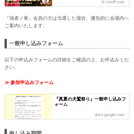
fc.rizinff.com
2026年7月20日（月・祝）東京都内某所
にてラジャブアリ・シェイドゥラエフ の
ファンミーティング『真夏の犬鷲祭り』
『強者ノ巣』会員の方は当選した場合、優先的に会場内へ
の開催が決定！シェイドゥラエフとの写
ご案内いたします。
真撮影やオリジナルグッズもご用意いた
しました！RIZIN FFオフィシャルファン
クラブサイト『強者ノ巣』会員の方は、
一般申し込みフォーム
優先的に会場内へご案内いたします。ぜ
ひご応募ください✨ 『真夏の犬鷲祭り』
■開催日時2026年7月20日（月・祝）
以下の申込みフォームの詳細をご確認の上、お申込みくだ
12:00〜14:00■開催場所 東京都内某所※
当選者へのみメールにてご案内いたしま
さい。
す。■参加料金25,000...
≫ 参加申込みフォーム
『真夏の犬鷲祭り』一般申し込みフ
ォーム
＼＼＼『真夏の犬鷲祭り』の開催が決定
docs.google.com
いたしました！！／／／
昨年末に初開催し、大好評だったラジャ
申し込み期間