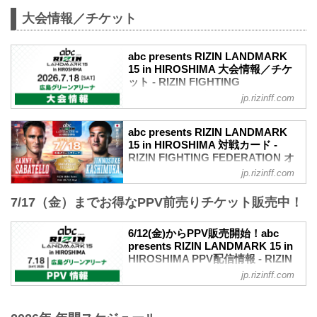
大会情報／チケット
abc presents RIZIN LANDMARK
15 in HIROSHIMA 大会情報／チケ
ット - RIZIN FIGHTING
FEDERATION オフィシャルサイト
jp.rizinff.com
abc presents RIZIN LANDMARK 15 in
HIROSHIMA 大会概要
abc presents RIZIN LANDMARK
開催日時
15 in HIROSHIMA 対戦カード -
2026年7月18日（土）12:00開場（予定）
RIZIN FIGHTING FEDERATION オ
／14:00開始（予定）
フィシャルサイト
jp.rizinff.com
※開場・開始時間は予定です。決定次第
バンタム級タイトルマッチ ダニー・サバ
RIZIN FFオフィシャルサイトにてご案内
7/17（金）までお得なPPV前売りチケット販売中！
テロ vs. 鹿志村仁之介
します。
バンタム級タイトルマッチ
会場
RIZIN MMAルール：5分3R（61.0kg）
6/12(金)からPPV販売開始！abc
広島グリーンアリーナ
ダニー・サバテロ vs. 鹿志村仁之介
presents RIZIN LANDMARK 15 in
バス：「紙屋町」又は「バスセンター」
カルシャガ・ダウトベック vs. 萩原京平
HIROSHIMA PPV配信情報 - RIZIN
下車
RIZIN MMAルール：5分3R（66.0kg）
FIGHTING FEDERATION オフィシ
路面電車：「紙屋町西」又は「原爆ドー
jp.rizinff.com
カルシャガ・ダウトベック vs. 萩原京平
ャルサイト
ム前」下車
太田忍 vs. イリスベク・ティレノフ
アストラムライン：「県庁前」下車（西2
abc presents RIZIN LANDMARK 15 in
RIZIN MMAルール：5分3R（61.0kg）
出口＜基町クレド側＞）
HIROSHIMAのPPV配信チケットが、6月