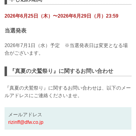
ブアリ・シェイドゥラエフのファンミー
ティング！
待望の第二弾の開催が決定いたしまし
2026年6月25日（木）〜2026年6月29日（月）23:59
た！！！
シェイドゥラエフ選手との写真撮影やフ
当選発表
ァンミオリジナルグッズもご用意してお
ります！！
2026年7月1日（水）予定 ※当選発表日は変更となる場
さらに！ファンミ限定デザインのオリジ
ナルポスターを参加者全員に直筆サイン
合がございます。
入りでプレゼント！
是非、この機会にお申込みください！
『真夏の犬鷲祭り』に関するお問い合わせ
イベント参加につきましては、下記の内
容をご確認の上、以下のフォームよりお
『真夏の犬鷲祭り』に関するお問い合わせは、以下のメー
申し込みくださ...
ルアドレスにご連絡くださいませ。
メールアドレス
rizinff@dfw.co.jp