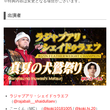
※特典内容は変更となる場合がございます。
出演者
ラジャブアリ・シェイドゥラエフ
（
@rajabali__shaidullaev
）
こーくん（MC）（
@koki10181005
/
@koki.hj.20
）